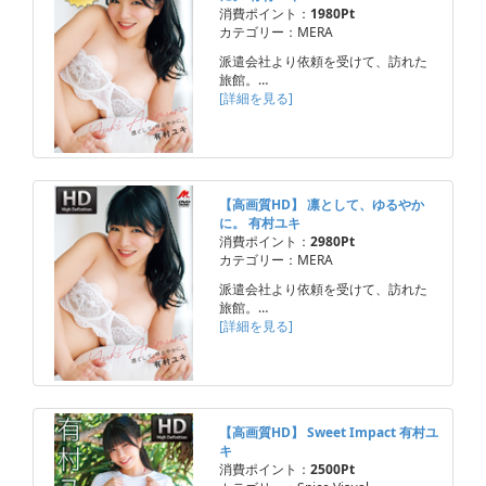
消費ポイント：
1980Pt
カテゴリー：MERA
派遣会社より依頼を受けて、訪れた
旅館。…
[詳細を見る]
【高画質HD】 凛として、ゆるやか
に。 有村ユキ
消費ポイント：
2980Pt
カテゴリー：MERA
派遣会社より依頼を受けて、訪れた
旅館。…
[詳細を見る]
【高画質HD】 Sweet Impact 有村ユ
キ
消費ポイント：
2500Pt