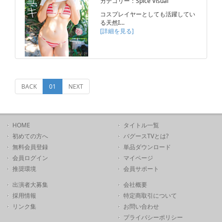
カテゴリー：Spice Visual
コスプレイヤーとしても活躍してい
る天然I…
[詳細を見る]
(current)
BACK
01
NEXT
HOME
タイトル一覧
初めての方へ
バグースTVとは?
無料会員登録
単品ダウンロード
会員ログイン
マイページ
推奨環境
会員サポート
出演者大募集
会社概要
採用情報
特定商取引について
リンク集
お問い合わせ
プライバシーポリシー