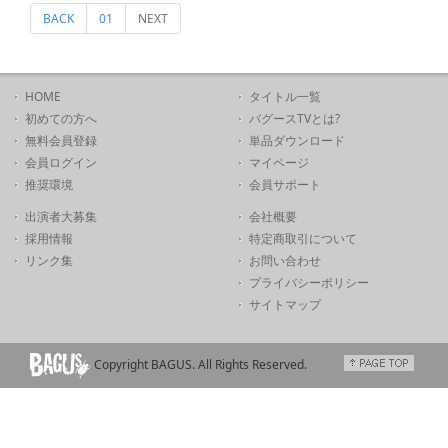
BACK
01
NEXT
HOME
タイトル一覧
初めての方へ
バグースTVとは?
無料会員登録
単品ダウンロード
会員ログイン
マイページ
推奨環境
会員サポート
出演者大募集
会社概要
採用情報
特定商取引について
リンク集
お問い合わせ
プライバシーポリシー
サイトマップ
Copyright BAGUS. All Rights Reserved.