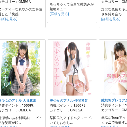
カテゴリー：OMEGA
カテゴリー：OM
ちっちゃくて色白で微笑みが
超絶キュート…
ヌーディーな爽やか美女を厳
淫靡な色気とキ
[詳細を見る]
選した「快感…
さを持ち合わ…
[詳細を見る]
[詳細を見る]
純無垢プレミアム
美少女のアナル 大谷真那
美少女のアナル 仲間琴音
消費ポイント：
1
消費ポイント：
1500Pt
消費ポイント：
1500Pt
カテゴリー：OM
カテゴリー：OMEGA
カテゴリー：OMEGA
無垢なTeenア
清潔感のある制服姿に、ピュ
某国民的アイドルグループに
ビキニで激撮す
アな笑顔が印…
いてもおかし…