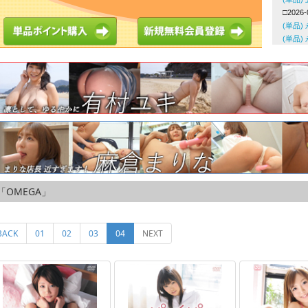
「OMEGA」
(current)
BACK
01
02
03
04
NEXT