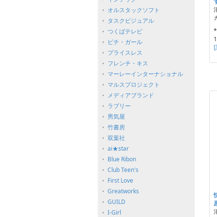
オルスタックソフト
タスクビジュアル
つくばテレビ
ピチ・ガール
プライスレス
フレンチ・キス
マーレーインターナショナル
マルスプロジェクト
メディアブランド
ラブリー
男気屋
竹書房
双葉社
ai★star
Blue Ribon
Club Teen's
First Love
Greatworks
GUILD
I-Girl