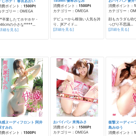
18teen 優希みなみ
おパイパン 蒼井
すじポチ！ 春宮あおい
消費ポイント：
1500Pt
消費ポイント：
1
消費ポイント：
1500Pt
カテゴリー：OMEGA
カテゴリー：OM
カテゴリー：OMEGA
デビューから根強い人気を誇
顔もカラダも幼
**卒業したてホヤホヤ・
り、JKアイド…
っぴり不思議…
146cmの小さな****…
[詳細を見る]
[詳細を見る]
[詳細を見る]
おパイパン 来海みさ
快感ヌーディフロント 阿井
衝撃ヌーディーフ
消費ポイント：
1500Pt
原すみれ
島みゆう
カテゴリー：OMEGA
消費ポイント：
1500Pt
消費ポイント：
1