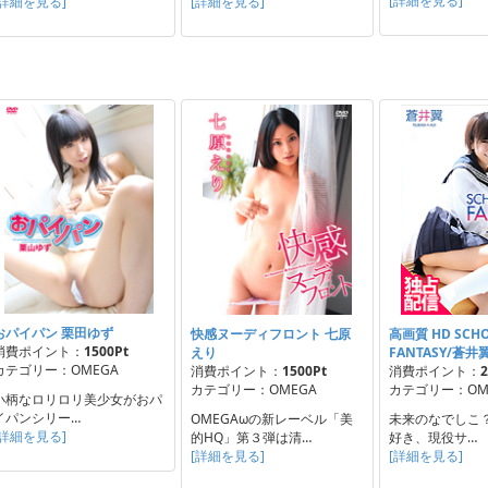
[詳細を見る]
[詳細を見る]
[詳細を見る]
おパイパン 栗田ゆず
快感ヌーディフロント 七原
高画質 HD SCHO
消費ポイント：
1500Pt
えり
FANTASY/蒼井
カテゴリー：OMEGA
消費ポイント：
1500Pt
消費ポイント：
2
カテゴリー：OMEGA
カテゴリー：OM
小柄なロリロリ美少女がおパ
イパンシリー…
OMEGAωの新レーベル「美
未来のなでしこ
[詳細を見る]
的HQ」第３弾は清…
好き、現役サ…
[詳細を見る]
[詳細を見る]