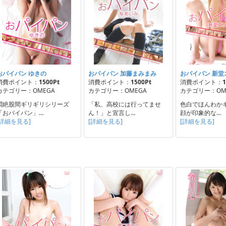
おパイパン ゆきの
おパイパン 加藤まみまみ
おパイパン 新堂
消費ポイント：
1500Pt
消費ポイント：
1500Pt
消費ポイント：
1
カテゴリー：OMEGA
カテゴリー：OMEGA
カテゴリー：OM
悶絶股間ギリギリシリーズ
「私、高校には行ってませ
色白でほんわか
「おパイパン」…
ん！」と宣言し…
顔が印象的な…
[詳細を見る]
[詳細を見る]
[詳細を見る]