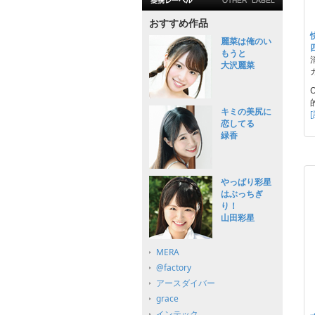
おすすめ作品
麗菜は俺のい
もうと
大沢麗菜
キミの美尻に
恋してる
緑香
やっぱり彩星
はぶっちぎ
り！
山田彩星
MERA
@factory
アースダイバー
grace
インテック