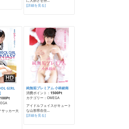
に大胆さを持…
[詳細を見る]
純無垢プレミアム 小林綾南
OL GIRL
消費ポイント：
1500Pt
翼
カテゴリー：OMEGA
100Pt
EGA
アイドルフェイスがキュート
な山形県在住…
？サッカー大
[詳細を見る]