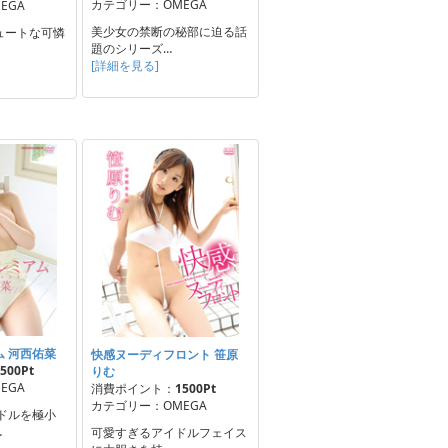
カテゴリー：OMEGA
EGA
美少女の禁断の秘部に迫る話
ュートな可憐
題のシリーズ…
[詳細を見る]
 河西佑菜
快感ヌーディフロント 笹原
500Pt
りむ
EGA
消費ポイント：
1500Pt
カテゴリー：OMEGA
イドルを極小
…
可愛すぎるアイドルフェイス