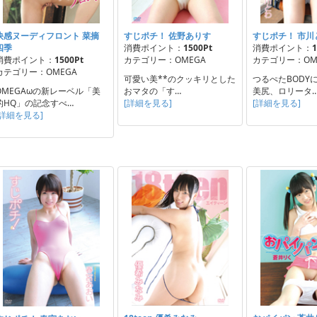
快感ヌーディフロント 菜摘
すじポチ！ 佐野ありす
すじポチ！ 市川
四季
消費ポイント：
1500Pt
消費ポイント：
1
消費ポイント：
1500Pt
カテゴリー：OMEGA
カテゴリー：OM
カテゴリー：OMEGA
可愛い美**のクッキリとした
つるぺたBODY
OMEGAωの新レーベル「美
おマタの「す…
美尻、ロリータ
的HQ」の記念すべ…
[詳細を見る]
[詳細を見る]
[詳細を見る]