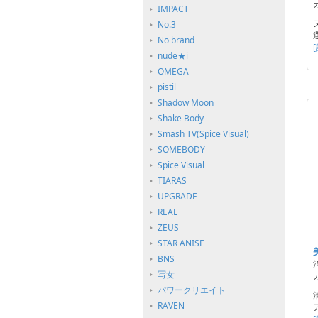
IMPACT
No.3
No brand
nude★i
OMEGA
pistil
Shadow Moon
Shake Body
Smash TV(Spice Visual)
SOMEBODY
Spice Visual
TIARAS
UPGRADE
REAL
ZEUS
STAR ANISE
BNS
写女
パワークリエイト
RAVEN