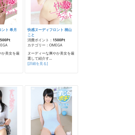
ント 希月
快感ヌーディフロント 桐山
こと
500Pt
消費ポイント：
1500Pt
EGA
カテゴリー：OMEGA
やか美女を厳
ヌーディーな爽やか美女を厳
選して紹介す…
[詳細を見る]