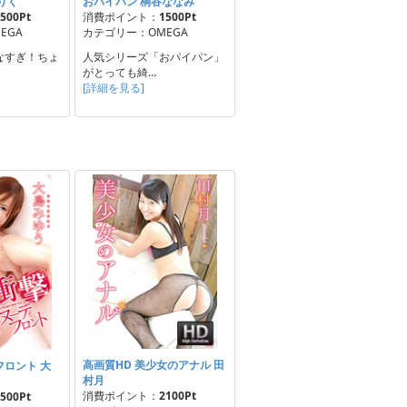
りく
おパイパン 桐谷ななみ
500Pt
消費ポイント：
1500Pt
EGA
カテゴリー：OMEGA
なすぎ！ちょ
人気シリーズ「おパイパン」
がとっても綺…
[詳細を見る]
高画質HD 美少女のアナル 田
ロント 大
村月
消費ポイント：
2100Pt
500Pt