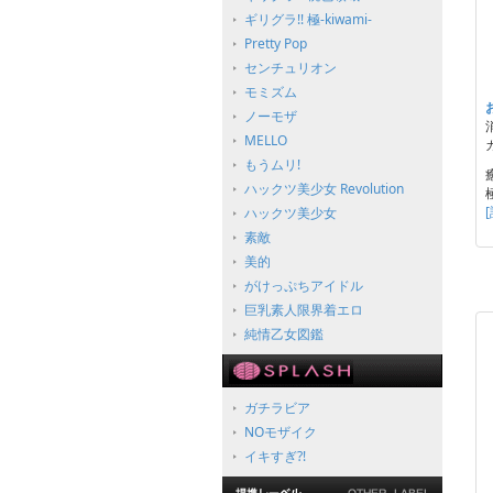
ギリグラ!! 極-kiwami-
Pretty Pop
センチュリオン
モミズム
ノーモザ
MELLO
もうムリ!
ハックツ美少女 Revolution
ハックツ美少女
素敵
美的
がけっぷちアイドル
巨乳素人限界着エロ
純情乙女図鑑
ガチラビア
NOモザイク
イキすぎ?!