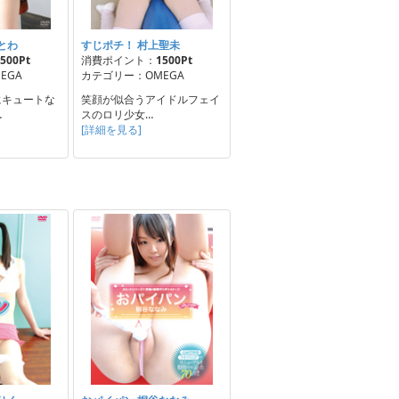
とわ
すじポチ！ 村上聖未
500Pt
消費ポイント：
1500Pt
EGA
カテゴリー：OMEGA
にキュートな
笑顔が似合うアイドルフェイ
…
スのロリ少女…
[詳細を見る]