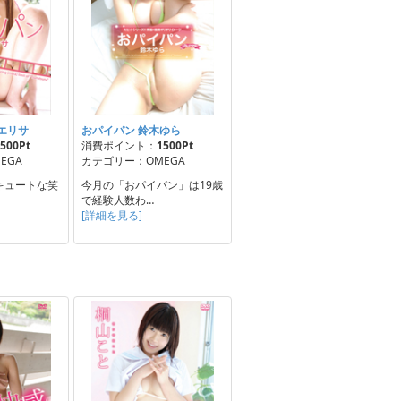
エリサ
おパイパン 鈴木ゆら
500Pt
消費ポイント：
1500Pt
EGA
カテゴリー：OMEGA
キュートな笑
今月の「おパイパン」は19歳
で経験人数わ…
[詳細を見る]