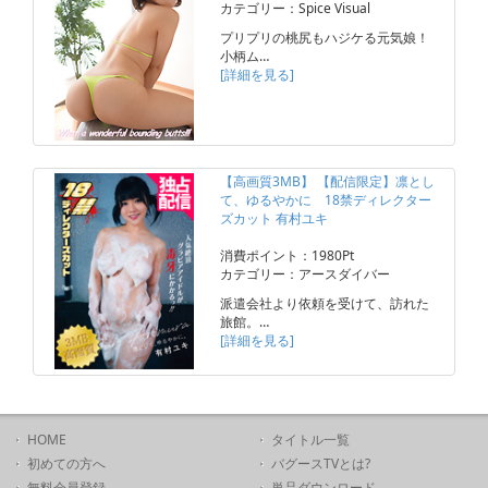
カテゴリー：Spice Visual
プリプリの桃尻もハジケる元気娘！
小柄ム…
[詳細を見る]
【高画質3MB】 【配信限定】凛とし
て、ゆるやかに 18禁ディレクター
ズカット 有村ユキ
消費ポイント：1980Pt
カテゴリー：アースダイバー
派遣会社より依頼を受けて、訪れた
旅館。…
[詳細を見る]
HOME
タイトル一覧
初めての方へ
バグースTVとは?
無料会員登録
単品ダウンロード