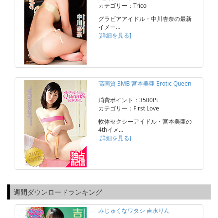
カテゴリー：Trico
グラビアアイドル・中川杏奈の最新
イメー…
[詳細を見る]
高画質 3MB 宮本美亜 Erotic Queen
消費ポイント：3500Pt
カテゴリー：First Love
軟体セクシーアイドル・宮本美亜の
4thイメ…
[詳細を見る]
週間ダウンロードランキング
みじゅくなワタシ 吉永りん