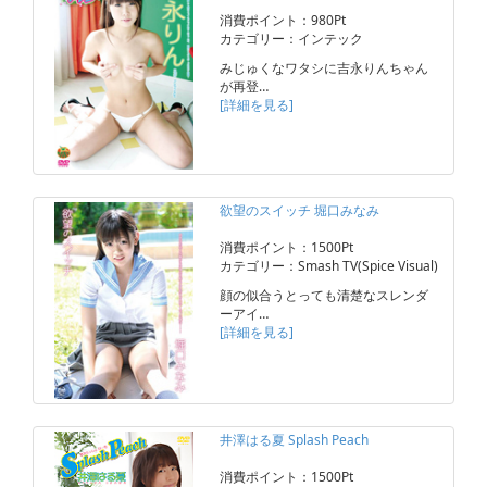
消費ポイント：980Pt
カテゴリー：インテック
みじゅくなワタシに吉永りんちゃん
が再登…
[詳細を見る]
欲望のスイッチ 堀口みなみ
消費ポイント：1500Pt
カテゴリー：Smash TV(Spice Visual)
顔の似合うとっても清楚なスレンダ
ーアイ…
[詳細を見る]
井澤はる夏 Splash Peach
消費ポイント：1500Pt