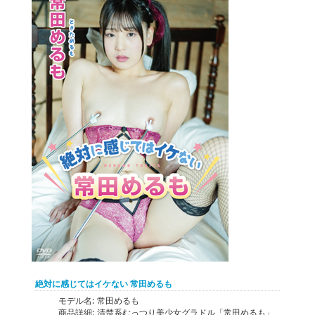
絶対に感じてはイケない 常田めるも
モデル名:
常田めるも
商品詳細:
清楚系むっつり美少女グラドル「常田めるも」