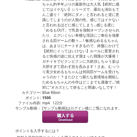
ちゃん約半年ぶりの最新作は大人気【絶対に感
じてはイケない】シリーズで、露出も演出もて
んこ盛り！「絶対にダメ」と言われると逆に意
識してしまうのが人類の性。感じてはイケない
と言われるほどに感じてしまう…感じる度に
「めるもOUT」で乳首を強制オープンさせられ
たり、エグいくらい卑猥な淫語にご奉仕を強要
される罰ゲームの数々…！敏感なめるもちゃん
は、あまりにチートすぎるので、終盤にかけて
【絶対にイってはいけない】ルールに変更され
ると快感の波に抗えず溜まった我慢が大爆発！
ガチイキでビクンビクンに大絶頂しちゃう姿は
大胆すぎて思わず息を呑みます！さあ、むっつ
り美少女めるもちゃんは何回罰ゲームを受けち
ゃうのか！？またひとつ新たな新境地を開拓し
ためるもちゃんの今作はどこまでも過激で…"絶
対に"オカズとして捗ること間違いなしです！
カテゴリー:
Blue Ribon
ポイント:
1500
ファイル内容:
mp4 122分
サンプル動画：
[サンプル動画]はログイン後にご覧になれます。
ポイントを入手するには？