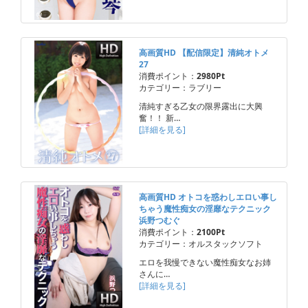
高画質HD 【配信限定】清純オトメ
27
消費ポイント：
2980Pt
カテゴリー：ラブリー
清純すぎる乙女の限界露出に大興
奮！！ 新…
[詳細を見る]
高画質HD オトコを惑わしエロい事し
ちゃう魔性痴女の淫靡なテクニック
浜野つむぐ
消費ポイント：
2100Pt
カテゴリー：オルスタックソフト
エロを我慢できない魔性痴女なお姉
さんに…
[詳細を見る]