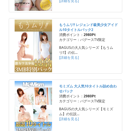
[詳細を見る]
もうムリ!! レジェンド級美少女アイド
ル10タイトルパック2
消費ポイント：
2980Pt
カテゴリー：バグースTV限定
BAGUSの大人気シリーズ【もうム
リ!!】の伝…
[詳細を見る]
モミズム 大人気10タイトル詰め合わ
せパック
消費ポイント：
2980Pt
カテゴリー：バグースTV限定
BAGUSの大人気シリーズ【モミズ
ム】の伝説…
[詳細を見る]