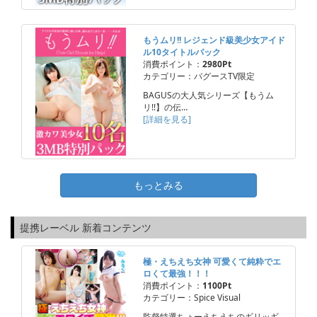
もうムリ!! レジェンド級美少女アイド
ル10タイトルパック
消費ポイント：
2980Pt
カテゴリー：バグースTV限定
BAGUSの大人気シリーズ【もうム
リ!!】の伝…
[詳細を見る]
もっとみる
提携レーベル 新着コンテンツ
極・えちえち女神 可愛くて純粋でエ
ロくて最強！！！
消費ポイント：
1100Pt
カテゴリー：Spice Visual
監督特選ちょーえちえちのギリッギ