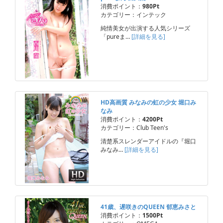
消費ポイント：
980Pt
カテゴリー：インテック
純情美女が出演する人気シリーズ
「pureま…
[詳細を見る]
HD高画質 みなみの虹の少女 堀口み
なみ
消費ポイント：
4200Pt
カテゴリー：Club Teen's
清楚系スレンダーアイドルの『堀口
みなみ…
[詳細を見る]
41歳、遅咲きのQUEEN 郁恵みさと
消費ポイント：
1500Pt