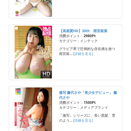
【高画質HD】30th 雨宮留菜
消費ポイント：
2980Pt
カテゴリー：インテック
グラビア界で圧倒的な存在感を放つ
雨宮留…
[詳細を見る]
激写 藤代さや「美少女デビュー」 藤
代さや
消費ポイント：
1500Pt
カテゴリー：メディアブランド
「激写」シリーズに、長い黒髪、雪
のよう…
[詳細を見る]