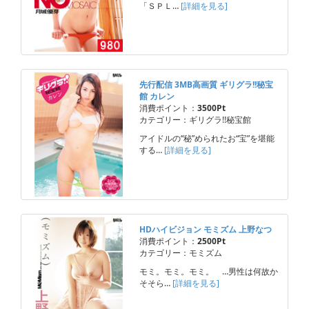
「ＳＰＬ…
[詳細を見る]
先行配信 3MB高画質 ギリグラ!!秘宝
館 カレン
消費ポイント：
3500Pt
カテゴリー：ギリグラ!!秘宝館
アイドルの“秘”められたお“宝”を堪能
する…
[詳細を見る]
HDハイビジョン モミズム 上野なつ
消費ポイント：
2500Pt
カテゴリー：モミズム
モミ。モミ。モミ。 …男性は何故か
そそら…
[詳細を見る]