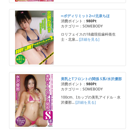
∞ボディリミット2∞/北泉ちほ
消費ポイント：
980Pt
カテゴリー：SOMEBODY
ロリフェイスの18歳現役歯科衛生
士・北泉…
[詳細を見る]
美乳とTフロントの関係 S系/水沢優那
消費ポイント：
980Pt
カテゴリー：SOMEBODY
100cm、Iカップの美乳アイドル・水
沢優那…
[詳細を見る]