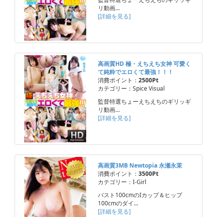
リ動画…
[詳細を見る]
高画質HD 極・えちえち女神 可愛く
て純粋でエロくて最強！！！
消費ポイント：
2500Pt
カテゴリー：Spice Visual
監督特選ちょーえちえちのギリッギ
リ動画…
[詳細を見る]
高画質3MB Newtopia 永瀬永茉
消費ポイント：
3500Pt
カテゴリー：I-Girl
バスト100cmのIカップ＆ヒップ
100cmのダイ…
[詳細を見る]