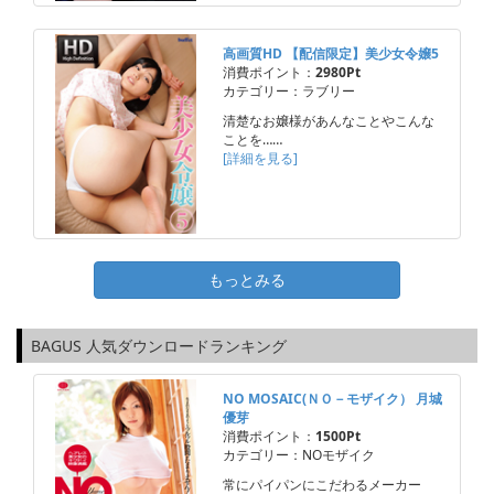
高画質HD 【配信限定】美少女令嬢5
消費ポイント：
2980Pt
カテゴリー：ラブリー
清楚なお嬢様があんなことやこんな
ことを……
[詳細を見る]
もっとみる
BAGUS 人気ダウンロードランキング
NO MOSAIC(ＮＯ－モザイク） 月城
優芽
消費ポイント：
1500Pt
カテゴリー：NOモザイク
常にパイパンにこだわるメーカー