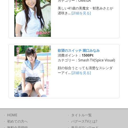
カテゴリー：OMEGA
美しい41歳の美魔女・郁恵みさとが
遅咲き…
[詳細を見る]
欲望のスイッチ 堀口みなみ
消費ポイント：
1500Pt
カテゴリー：Smash TV(Spice Visual)
顔の似合うとっても清楚なスレンダ
ーアイ…
[詳細を見る]
HOME
タイトル一覧
初めての方へ
バグースTVとは?
無料会員登録
単品ダウンロード