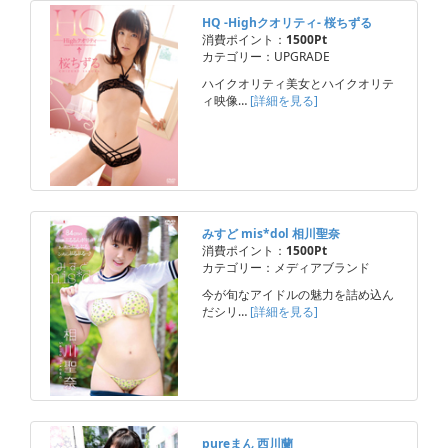
HQ -Highクオリティ- 桜ちずる
消費ポイント：
1500Pt
カテゴリー：UPGRADE
ハイクオリティ美女とハイクオリテ
ィ映像…
[詳細を見る]
みすど mis*dol 相川聖奈
消費ポイント：
1500Pt
カテゴリー：メディアブランド
今が旬なアイドルの魅力を詰め込ん
だシリ…
[詳細を見る]
pureまん 西川蘭