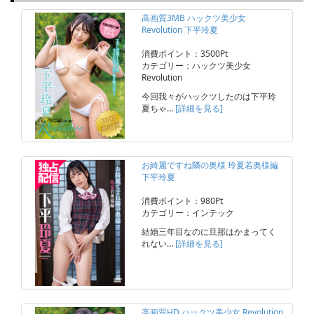
高画質3MB ハックツ美少女
Revolution 下平玲夏
消費ポイント：3500Pt
カテゴリー：ハックツ美少女
Revolution
今回我々がハックツしたのは下平玲
夏ちゃ…
[詳細を見る]
お綺麗ですね隣の奥様 玲夏若奥様編
下平玲夏
消費ポイント：980Pt
カテゴリー：インテック
結婚三年目なのに旦那はかまってく
れない…
[詳細を見る]
高画質HD ハックツ美少女 Revolution