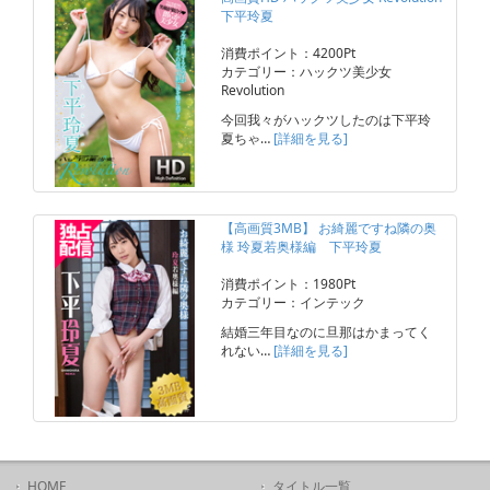
下平玲夏
消費ポイント：4200Pt
カテゴリー：ハックツ美少女
Revolution
今回我々がハックツしたのは下平玲
夏ちゃ…
[詳細を見る]
【高画質3MB】 お綺麗ですね隣の奥
様 玲夏若奥様編 下平玲夏
消費ポイント：1980Pt
カテゴリー：インテック
結婚三年目なのに旦那はかまってく
れない…
[詳細を見る]
HOME
タイトル一覧