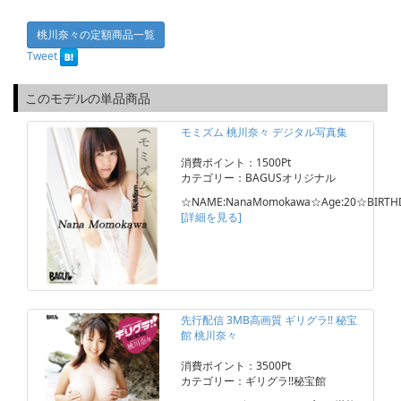
桃川奈々の定額商品一覧
Tweet
このモデルの単品商品
モミズム 桃川奈々 デジタル写真集
消費ポイント：1500Pt
カテゴリー：BAGUSオリジナル
☆NAME:NanaMomokawa☆Age:20☆BIRTHD
[詳細を見る]
先行配信 3MB高画質 ギリグラ!! 秘宝
館 桃川奈々
消費ポイント：3500Pt
カテゴリー：ギリグラ!!秘宝館