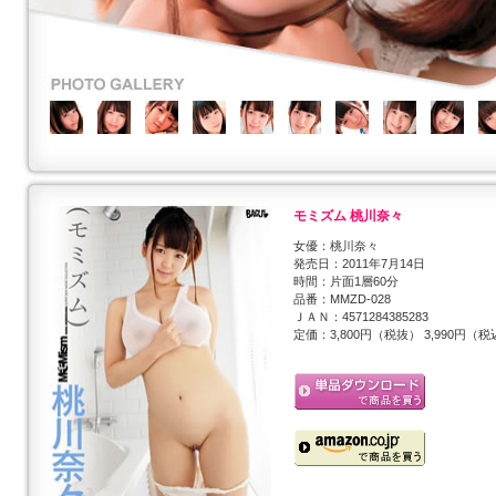
モミズム 桃川奈々
女優：桃川奈々
発売日：2011年7月14日
時間：片面1層60分
品番：MMZD-028
ＪＡＮ：4571284385283
定価：3,800円（税抜） 3,990円（