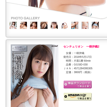
センチュリオン 一樹伊織2
女優：一樹伊織
発売日：2018年5月17日
時間：片面1層 60min
品番：GGSID-030
ＪＡＮ：4571284395305
定価：3800円（税抜）