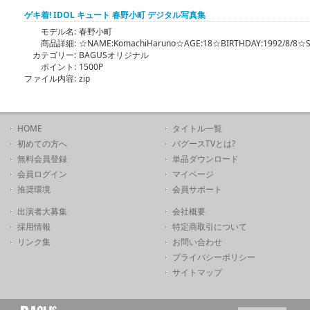
ゲキ着! IDOL キュート 春野小町 デジタル写真集
モデル名:
春野小町
商品詳細:
☆NAME:KomachiHaruno☆AGE:18☆BIRTHDAY:1992/8/8☆SI
カテゴリー:
BAGUSオリジナル
ポイント:
1500P
ファイル内容:
zip
HOME
タイトル一覧
初めての方へ
バグースTVとは?
無料会員登録
単品ダウンロード
会員ログイン
マイページ
推奨環境
会員サポート
出演者大募集
会社概要
採用情報
特定商取引について
リンク集
お問い合わせ
プライバシーポリシー
サイトマップ