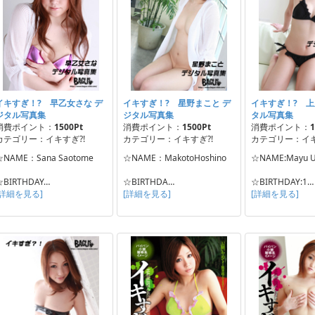
イキすぎ！? 早乙女さな デ
イキすぎ！? 星野まこと デ
イキすぎ！? 上
ジタル写真集
ジタル写真集
タル写真集
消費ポイント：
1500Pt
消費ポイント：
1500Pt
消費ポイント：
1
カテゴリー：イキすぎ?!
カテゴリー：イキすぎ?!
カテゴリー：イキ
☆NAME：Sana Saotome
☆NAME：MakotoHoshino
☆NAME:Mayu U
☆BIRTHDAY…
☆BIRTHDA…
☆BIRTHDAY:1…
[詳細を見る]
[詳細を見る]
[詳細を見る]