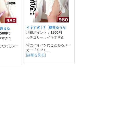
イキすぎ！? 櫻井ゆうな
上原まゆ
消費ポイント：
1500Pt
500Pt
カテゴリー：イキすぎ?!
すぎ?!
常にパイパンにこだわるメー
こだわるメー
カー「ＳＰＬ…
[詳細を見る]