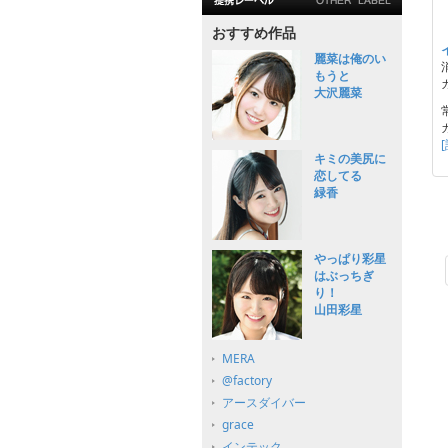
おすすめ作品
麗菜は俺のい
もうと
大沢麗菜
キミの美尻に
恋してる
緑香
やっぱり彩星
はぶっちぎ
り！
山田彩星
MERA
@factory
アースダイバー
grace
インテック