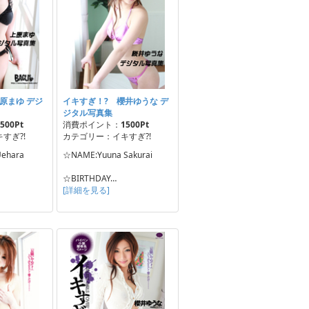
原まゆ デジ
イキすぎ！? 櫻井ゆうな デ
ジタル写真集
500Pt
消費ポイント：
1500Pt
すぎ?!
カテゴリー：イキすぎ?!
ehara
☆NAME:Yuuna Sakurai
☆BIRTHDAY…
[詳細を見る]