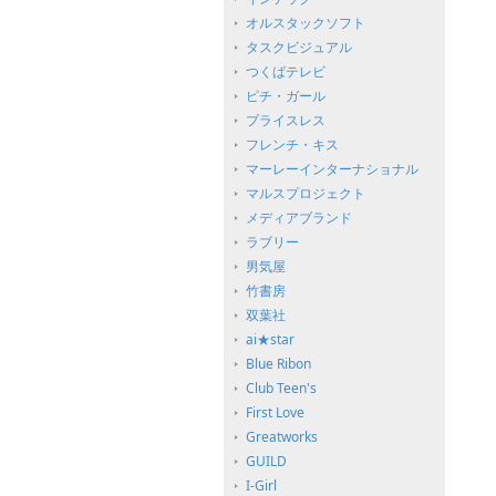
オルスタックソフト
タスクビジュアル
つくばテレビ
ピチ・ガール
プライスレス
フレンチ・キス
マーレーインターナショナル
マルスプロジェクト
メディアブランド
ラブリー
男気屋
竹書房
双葉社
ai★star
Blue Ribon
Club Teen's
First Love
Greatworks
GUILD
I-Girl