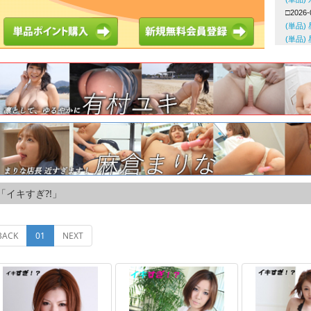
「イキすぎ?!」
(current)
BACK
01
NEXT