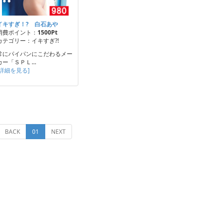
イキすぎ！? 白石あや
消費ポイント：
1500Pt
カテゴリー：イキすぎ?!
常にパイパンにこだわるメー
カー「ＳＰＬ…
[詳細を見る]
(current)
BACK
01
NEXT