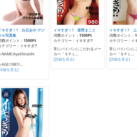
イキすぎ！? 白石あや デジ
イキすぎ！? 星野まこと
イキすぎ！? 
タル写真集
消費ポイント：
1500Pt
消費ポイント：
1
消費ポイント：
1500Pt
カテゴリー：イキすぎ?!
カテゴリー：イキ
カテゴリー：イキすぎ?!
常にパイパンにこだわるメー
常にパイパンに
NAME:AyaShiraishi
カー「ＳＰＬ…
カー「ＳＰＬ…
[詳細を見る]
[詳細を見る]
☆AGE:1987/…
[詳細を見る]