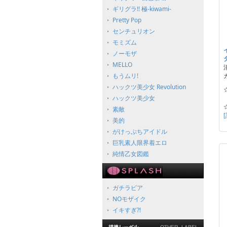
ギリグラ!! 極-kiwami-
Pretty Pop
センチュリオン
モミズム
ノーモザ
MELLO
もうムリ!
ハックツ美少女 Revolution
☆
ハックツ美少女
素敵
美的
がけっぷちアイドル
巨乳素人限界着エロ
純情乙女図鑑
ガチラビア
NOモザイク
イキすぎ?!