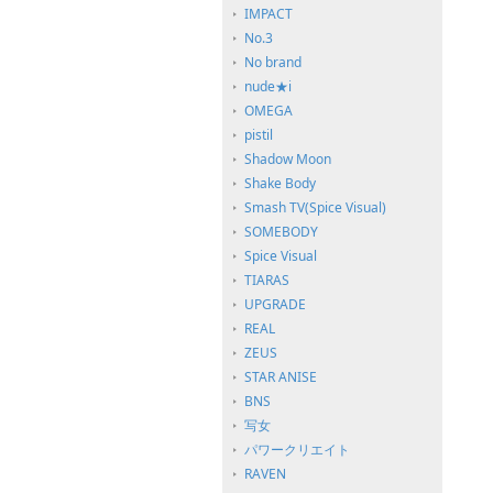
IMPACT
No.3
No brand
nude★i
OMEGA
pistil
Shadow Moon
Shake Body
Smash TV(Spice Visual)
SOMEBODY
Spice Visual
TIARAS
UPGRADE
REAL
ZEUS
STAR ANISE
BNS
写女
パワークリエイト
RAVEN