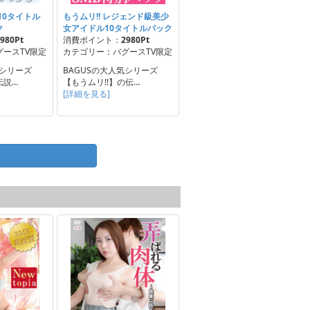
10タイトル
もうムリ!! レジェンド級美少
ク
女アイドル10タイトルパック
980Pt
消費ポイント：
2980Pt
ースTV限定
カテゴリー：バグースTV限定
気シリーズ
BAGUSの大人気シリーズ
伝説…
【もうムリ!!】の伝…
[詳細を見る]