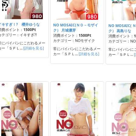
イキすぎ！? 櫻井ゆうな
NO MOSAIC(ＮＯ－モザイ
NO MOSAIC(
消費ポイント：
1500Pt
ク） 月城優芽
ク） 高島りな
カテゴリー：イキすぎ?!
消費ポイント：
1500Pt
消費ポイント：
1
カテゴリー：NOモザイク
カテゴリー：N
常にパイパンにこだわるメー
カー「ＳＰＬ…
[詳細を見る]
常にパイパンにこだわるメー
常にパイパンに
カー「ＳＰＬ…
[詳細を見る]
カー「ＳＰＬ…