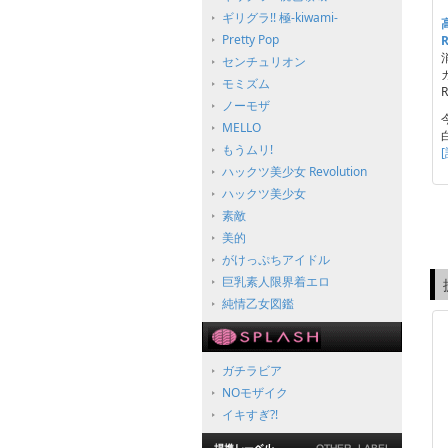
ギリグラ!! 極-kiwami-
Pretty Pop
センチュリオン
モミズム
R
ノーモザ
MELLO
もうムリ!
ハックツ美少女 Revolution
ハックツ美少女
素敵
美的
がけっぷちアイドル
巨乳素人限界着エロ
純情乙女図鑑
ガチラビア
NOモザイク
イキすぎ?!