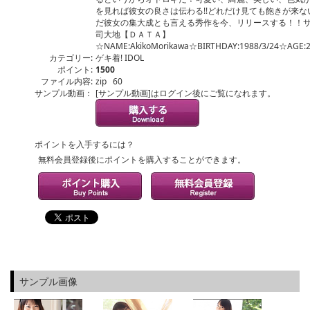
を見れば彼女の良さは伝わる!!どれだけ見ても飽きが来な
だ彼女の集大成とも言える秀作を今、リリースする！！サブタ
司大地【ＤＡＴＡ】
☆NAME:AkikoMorikawa☆BIRTHDAY:1988/3/24☆AGE:
カテゴリー:
ゲキ着! IDOL
ポイント:
1500
ファイル内容:
zip 60
サンプル動画：
[サンプル動画]はログイン後にご覧になれます。
ポイントを入手するには？
無料会員登録後にポイントを購入することができます。
サンプル画像