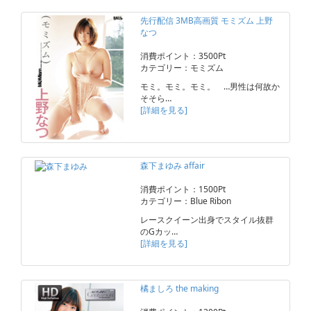
先行配信 3MB高画質 モミズム 上野
なつ
消費ポイント：3500Pt
カテゴリー：モミズム
モミ。モミ。モミ。 …男性は何故か
そそら…
[詳細を見る]
森下まゆみ affair
消費ポイント：1500Pt
カテゴリー：Blue Ribon
レースクイーン出身でスタイル抜群
のGカッ…
[詳細を見る]
橘ましろ the making