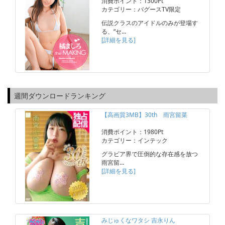
消費ポイント：1300Pt
カテゴリー：バグースTV限定
伝説クラスのアイドルのみが登場す
る、“セ…
[詳細を見る]
週間ダウンロードランキング
【高画質3MB】30th 雨宮留菜
消費ポイント：1980Pt
カテゴリー：インテック
グラビア界で圧倒的な存在感を放つ
雨宮留…
[詳細を見る]
みじゅくなワタシ 吉永りん