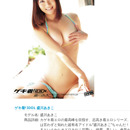
ゲキ着! IDOL 盛川あきこ
モデル名:
盛川あきこ
商品詳細:
カゲキ着エロの最高峰を目指す、志高き着エロシリーズ、そ
は言わずと知れた超有名アイドル“盛川あきこ”ちゃんだ！
るというからオドロキだ！可愛い、綺麗、美しい、色気