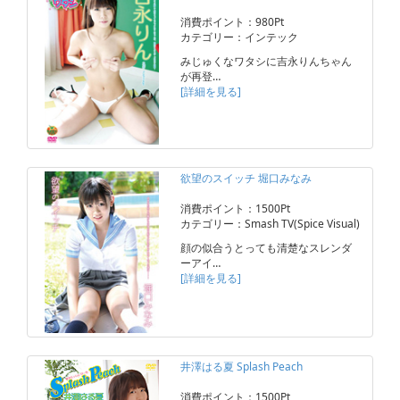
消費ポイント：980Pt
カテゴリー：インテック
みじゅくなワタシに吉永りんちゃん
が再登…
[詳細を見る]
欲望のスイッチ 堀口みなみ
消費ポイント：1500Pt
カテゴリー：Smash TV(Spice Visual)
顔の似合うとっても清楚なスレンダ
ーアイ…
[詳細を見る]
井澤はる夏 Splash Peach
消費ポイント：1500Pt