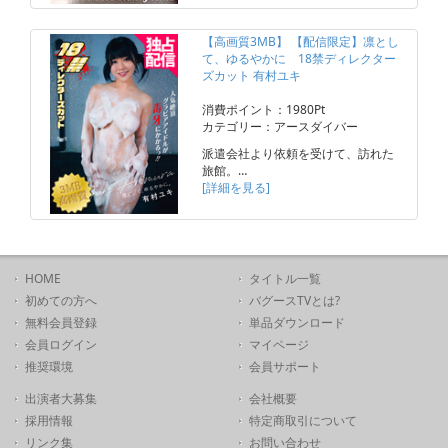
【高画質3MB】 【配信限定】凛とし
て、ゆるやかに 18禁ディレクター
ズカット 有村ユキ
消費ポイント：1980Pt
カテゴリー：アースダイバー
派遣会社より依頼を受けて、訪れた
旅館。…
[詳細を見る]
HOME
タイトル一覧
初めての方へ
バグースTVとは?
無料会員登録
単品ダウンロード
会員ログイン
マイページ
推奨環境
会員サポート
出演者大募集
会社概要
採用情報
特定商取引について
リンク集
お問い合わせ