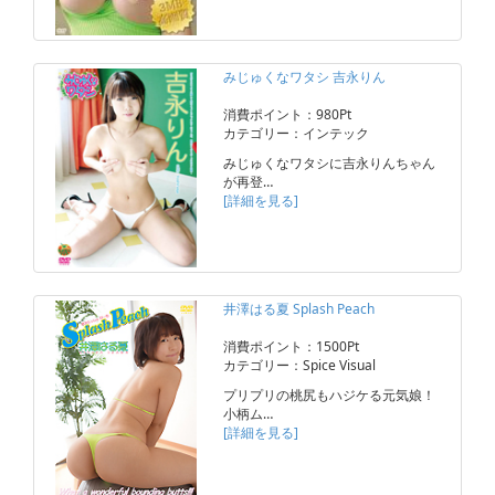
みじゅくなワタシ 吉永りん
消費ポイント：980Pt
カテゴリー：インテック
みじゅくなワタシに吉永りんちゃん
が再登…
[詳細を見る]
井澤はる夏 Splash Peach
消費ポイント：1500Pt
カテゴリー：Spice Visual
プリプリの桃尻もハジケる元気娘！
小柄ム…
[詳細を見る]