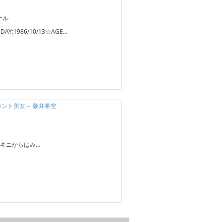
ナル
DAY:1986/10/13☆AGE…
ロント美女～ 朝井希空
キニからはみ…