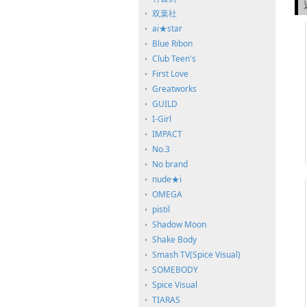
双葉社
ai★star
Blue Ribon
Club Teen's
First Love
Greatworks
GUILD
I-Girl
IMPACT
No.3
No brand
nude★i
OMEGA
pistil
Shadow Moon
Shake Body
Smash TV(Spice Visual)
SOMEBODY
Spice Visual
TIARAS