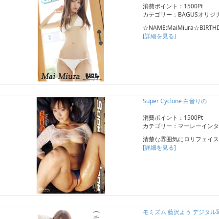
消費ポイント：1500Pt
カテゴリー：BAGUSオリジ
☆NAME:MaiMiura☆BIRTHDA
[詳細を見る]
Super Cyclone 白音りの
消費ポイント：1500Pt
カテゴリー：マーレーインタ
清楚な雰囲気にロリフェイス
[詳細を見る]
モミズム 藍沢よう デジタル