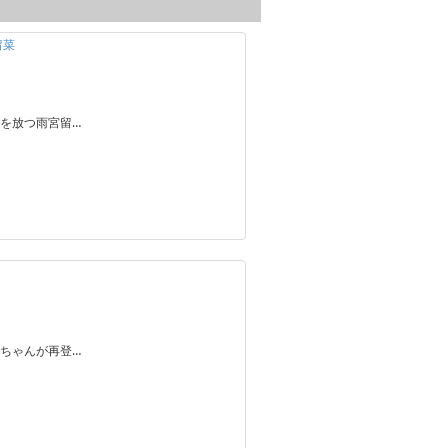
留菜
を放つ雨宮留…
ちゃんが再登…