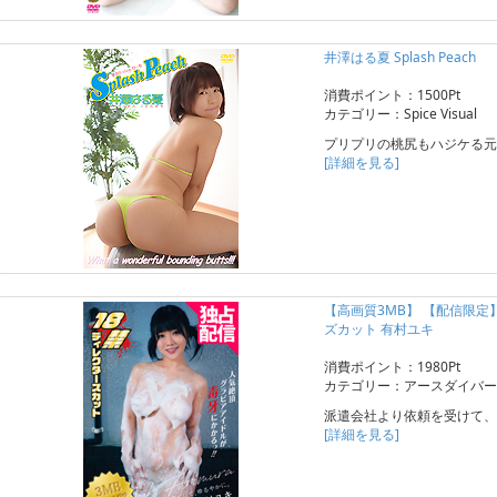
井澤はる夏 Splash Peach
消費ポイント：1500Pt
カテゴリー：Spice Visual
プリプリの桃尻もハジケる元
[詳細を見る]
【高画質3MB】 【配信限
ズカット 有村ユキ
消費ポイント：1980Pt
カテゴリー：アースダイバー
派遣会社より依頼を受けて、
[詳細を見る]