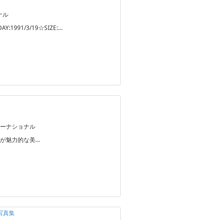
ナル
Y:1991/3/19☆SIZE:…
ーナショナル
が魅力的な美…
写真集