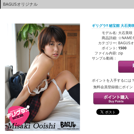
BAGUSオリジナル
ギリグラ!! 秘宝館 大石美
モデル名:
大石美咲
商品詳細:
☆NAME:M
カテゴリー:
BAGUS
ポイント:
1500
ファイル内容:
zip
サンプル動画：
ポイントを入手するには
無料会員登録後にポイン