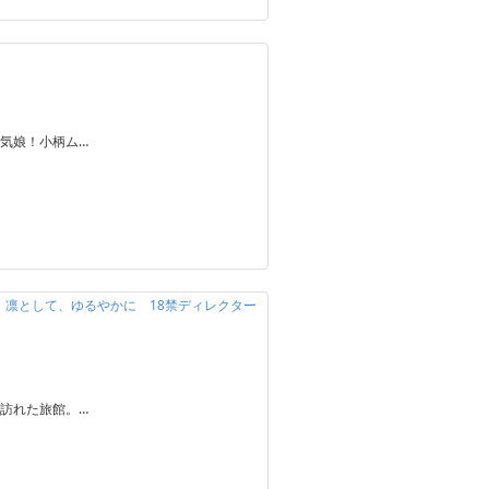
気娘！小柄ム…
定】凛として、ゆるやかに 18禁ディレクター
訪れた旅館。…