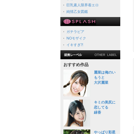
巨乳素人限界着エロ
純情乙女図鑑
ガチラビア
NOモザイク
イキすぎ?!
おすすめ作品
麗菜は俺のい
もうと
大沢麗菜
キミの美尻に
恋してる
緑香
やっぱり彩星