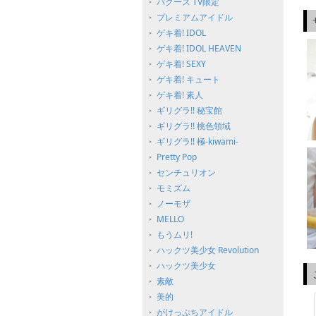
バグース TV限定
プレミアムアイドル
ゲキ着! IDOL
ゲキ着! IDOL HEAVEN
ゲキ着! SEXY
ゲキ着! キュート
ゲキ着! 素人
ギリグラ!! 秘宝館
ギリグラ!! 桃色領域
ギリグラ!! 極-kiwami-
Pretty Pop
センチュリオン
モミズム
ノーモザ
MELLO
もうムリ!
ハックツ美少女 Revolution
ハックツ美少女
素敵
美的
がけっぷちアイドル