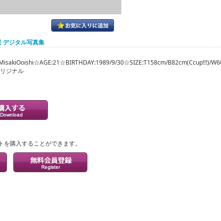
咲 デジタル写真集
isakiOoishi☆AGE:21☆BIRTHDAY:1989/9/30☆SIZE:T158cm/B82cm(Ccup!!!)/
オリジナル
？
トを購入することができます。