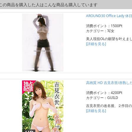
この商品を購入した人はこんな商品も購入しています
AROUND30 Office Lad
消費ポイント：1500Pt
カテゴリー：写女
美人現役OLの願望を叶えま
[詳細を見る]
高画質 HD 吉見衣世/赤熟し
消費ポイント：4200Pt
カテゴリー：GUILD
吉見衣世の改名後、２作目の
[詳細を見る]