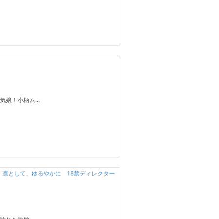
気娘！小柄ム…
定】凛として、ゆるやかに 18禁ディレクター