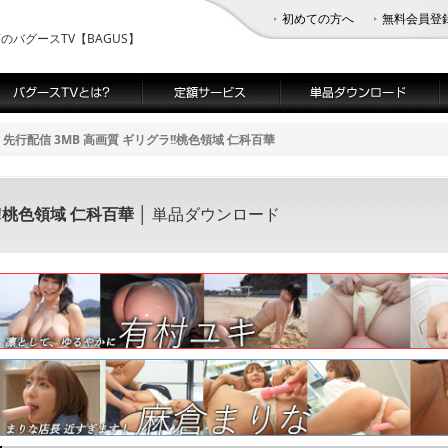
初めての方へ
無料会員登
バグースTV【BAGUS】
先行配信 3MB 高画質 ギリグラ!!桃色領域 仁科百華
!!桃色領域 仁科百華
│ 単品ダウンロード