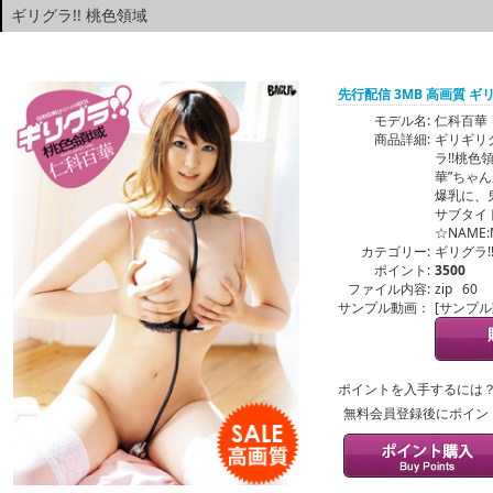
ギリグラ!! 桃色領域
先行配信 3MB 高画質 ギ
モデル名:
仁科百華
商品詳細:
ギリギリ
ラ!!桃
華”ちゃ
爆乳に、
サブタイ
☆NAME:M
カテゴリー:
ギリグラ!
ポイント:
3500
ファイル内容:
zip 60
サンプル動画：
[サンプ
ポイントを入手するには
無料会員登録後にポイン