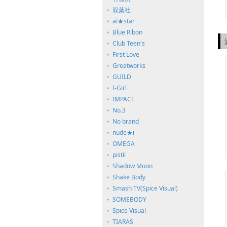
双葉社
ai★star
Blue Ribon
Club Teen's
First Love
Greatworks
GUILD
I-Girl
IMPACT
No.3
No brand
nude★i
OMEGA
pistil
Shadow Moon
Shake Body
Smash TV(Spice Visual)
SOMEBODY
Spice Visual
TIARAS