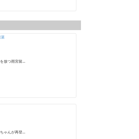
留菜
を放つ雨宮留…
ちゃんが再登…