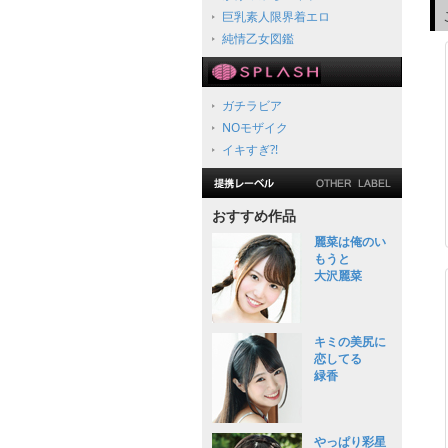
巨乳素人限界着エロ
純情乙女図鑑
ガチラビア
NOモザイク
イキすぎ?!
おすすめ作品
麗菜は俺のい
もうと
大沢麗菜
キミの美尻に
恋してる
緑香
やっぱり彩星