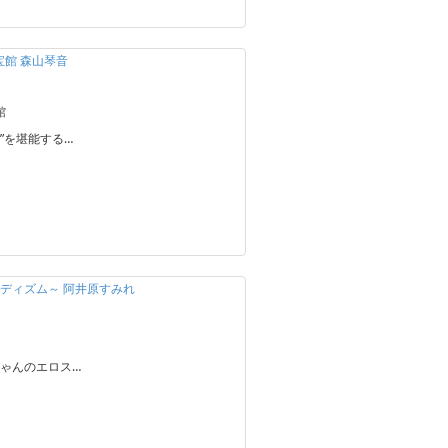
秘宝館 森山琴音
館
宝”を堪能する…
ディズム～ 阿井原すみれ
ゃんのエロス…