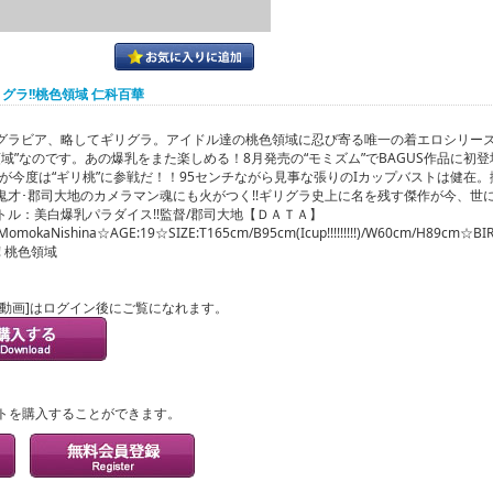
リグラ!!桃色領域 仁科百華
グラビア、略してギリグラ。アイドル達の桃色領域に忍び寄る唯一の着エロシリーズ
色領域”なのです。あの爆乳をまた楽しめる！8月発売の“モミズム”でBAGUS作品に初登
んが今度は“ギリ桃”に参戦だ！！95センチながら見事な張りのIカップバストは健在
鬼才･郡司大地のカメラマン魂にも火がつく!!ギリグラ史上に名を残す傑作が今、世に解
トル：美白爆乳パラダイス!!監督/郡司大地【ＤＡＴＡ】
omokaNishina☆AGE:19☆SIZE:T165cm/B95cm(Icup!!!!!!!!!)/W60cm/H89cm☆B
! 桃色領域
ル動画]はログイン後にご覧になれます。
？
トを購入することができます。