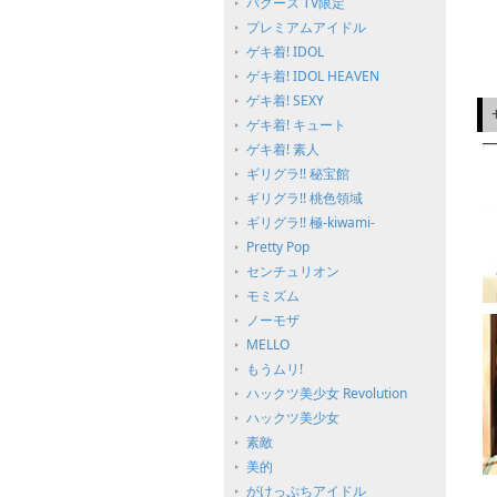
バグース TV限定
プレミアムアイドル
ゲキ着! IDOL
ゲキ着! IDOL HEAVEN
ゲキ着! SEXY
ゲキ着! キュート
ゲキ着! 素人
ギリグラ!! 秘宝館
ギリグラ!! 桃色領域
ギリグラ!! 極-kiwami-
Pretty Pop
センチュリオン
モミズム
ノーモザ
MELLO
もうムリ!
ハックツ美少女 Revolution
ハックツ美少女
素敵
美的
がけっぷちアイドル