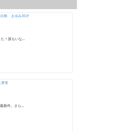
y 休日出勤 まゆみ30才
した！誰もいな…
た果実
最新作。さら…