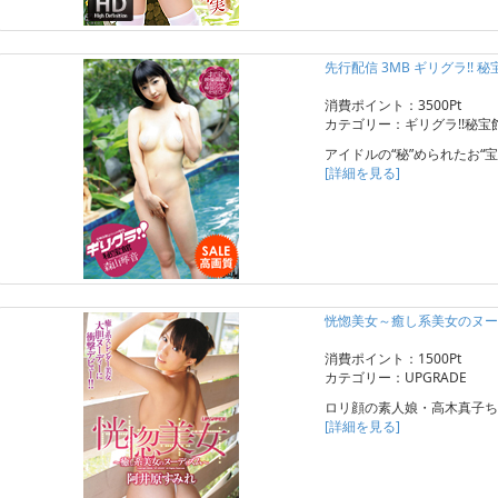
先行配信 3MB ギリグラ!! 
消費ポイント：3500Pt
カテゴリー：ギリグラ!!秘宝
アイドルの“秘”められたお“
[詳細を見る]
恍惚美女～癒し系美女のヌー
消費ポイント：1500Pt
カテゴリー：UPGRADE
ロリ顔の素人娘・高木真子ち
[詳細を見る]