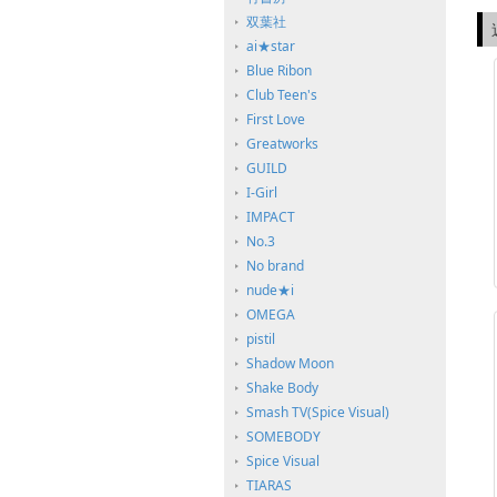
双葉社
ai★star
Blue Ribon
Club Teen's
First Love
Greatworks
GUILD
I-Girl
IMPACT
No.3
No brand
nude★i
OMEGA
pistil
Shadow Moon
Shake Body
Smash TV(Spice Visual)
SOMEBODY
Spice Visual
TIARAS