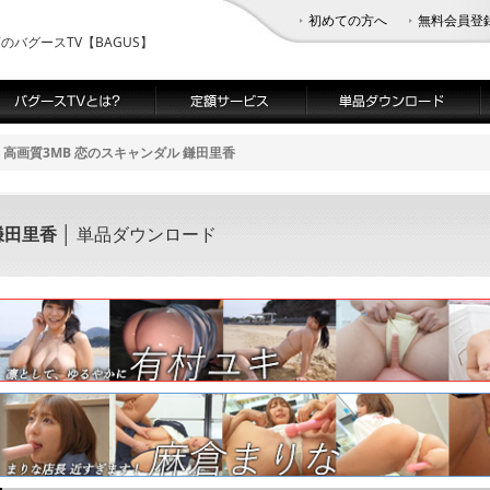
初めての方へ
無料会員登
バグースTV【BAGUS】
高画質3MB 恋のスキャンダル 鎌田里香
鎌田里香
│ 単品ダウンロード