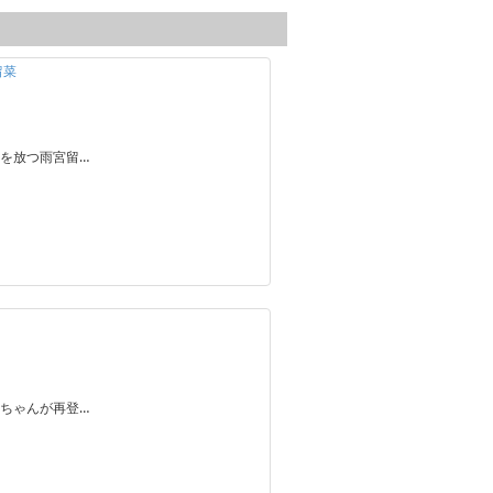
留菜
を放つ雨宮留…
ちゃんが再登…