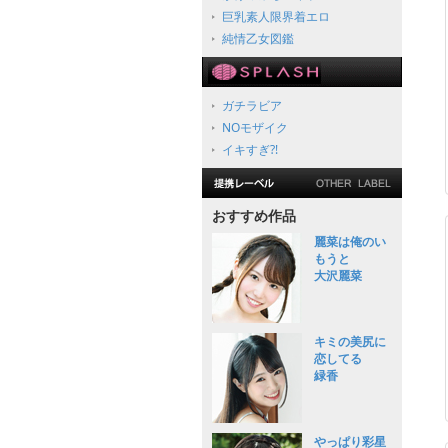
巨乳素人限界着エロ
純情乙女図鑑
ガチラビア
NOモザイク
イキすぎ?!
おすすめ作品
麗菜は俺のい
もうと
大沢麗菜
キミの美尻に
恋してる
緑香
やっぱり彩星