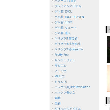
バグース TV限定
プレミアムアイドル
ゲキ着! IDOL
ゲキ着! IDOL HEAVEN
ゲキ着! SEXY
ゲキ着! キュート
ゲキ着! 素人
ギリグラ!! 秘宝館
ギリグラ!! 桃色領域
ギリグラ!! 極-kiwami-
Pretty Pop
センチュリオン
モミズム
ノーモザ
MELLO
もうムリ!
ハックツ美少女 Revolution
ハックツ美少女
素敵
美的
がけっぷちアイドル