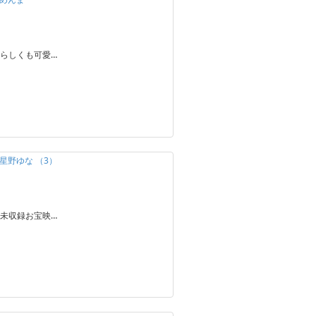
らしくも可愛…
星野ゆな （3）
未収録お宝映…