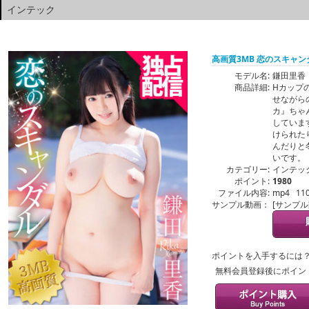
インテック
高画質3MB 恋のスキャン
モデル名:
鎌田里香
商品詳細:
Hカップ
せながら
カ』ちゃ
していま
けられた
んだりと
いです。
カテゴリー:
インテッ
ポイント:
1980
ファイル内容:
mp4 11
サンプル動画：
[サンプ
ポイントを入手するには
無料会員登録後にポイン