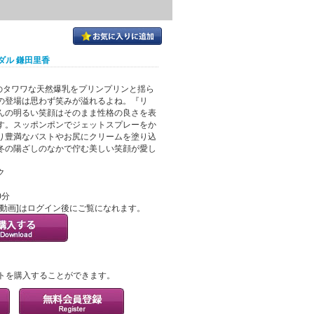
ダル 鎌田里香
のタワワな天然爆乳をプリンプリンと揺ら
の登場は思わず笑みが溢れるよね。『リ
んの明るい笑顔はそのまま性格の良さを表
す。スッポンポンでジェットスプレーをか
り豊満なバストやお尻にクリームを塗り込
冬の陽ざしのなかで佇む美しい笑顔が愛し
ク
0分
ル動画]はログイン後にご覧になれます。
？
トを購入することができます。