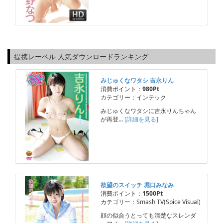
提携レーベル 人気ダウンロードランキング
みじゅくなワタシ 吉永りん
消費ポイント：
980Pt
カテゴリー：インテック
みじゅくなワタシに吉永りんちゃん
が再登…
[詳細を見る]
欲望のスイッチ 堀口みなみ
消費ポイント：
1500Pt
カテゴリー：Smash TV(Spice Visual)
顔の似合うとっても清楚なスレンダ