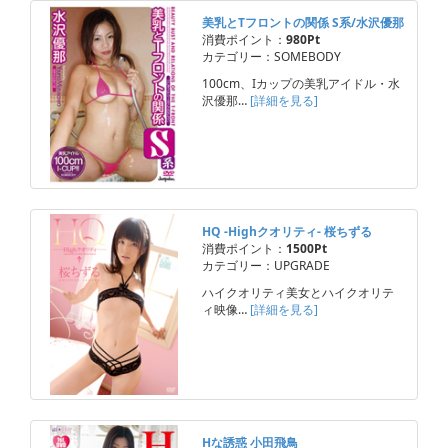
美乳とTフロントの関係 S系/水沢優那
消費ポイント：
980Pt
カテゴリー：SOMEBODY
100cm、Iカップの美乳アイドル・水
沢優那…
[詳細を見る]
HQ -Highクオリティ- 桜ちずる
消費ポイント：
1500Pt
カテゴリー：UPGRADE
ハイクオリティ美女とハイクオリテ
ィ映像…
[詳細を見る]
Hな誘惑 小田飛鳥