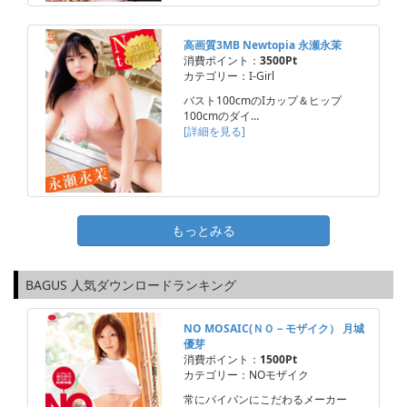
高画質3MB Newtopia 永瀬永茉
消費ポイント：
3500Pt
カテゴリー：I-Girl
バスト100cmのIカップ＆ヒップ
100cmのダイ…
[詳細を見る]
もっとみる
BAGUS 人気ダウンロードランキング
NO MOSAIC(ＮＯ－モザイク） 月城
優芽
消費ポイント：
1500Pt
カテゴリー：NOモザイク
常にパイパンにこだわるメーカー