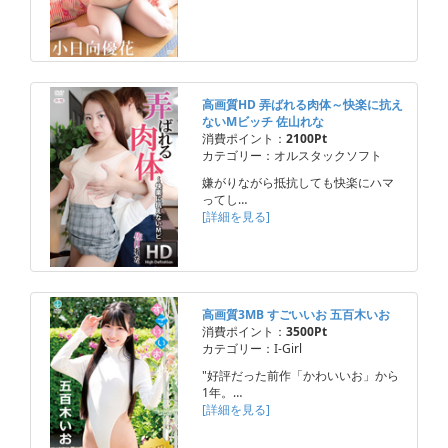
高画質HD 弄ばれる肉体～快楽に抗え
ないMビッチ 佐山れな
消費ポイント：
2100Pt
カテゴリー：オルスタックソフト
嫌がりながら抵抗しても快楽にハマ
ってし…
[詳細を見る]
高画質3MB すごいいお 五百木いお
消費ポイント：
3500Pt
カテゴリー：I-Girl
"好評だった前作「かわいいお」から
1年。…
[詳細を見る]