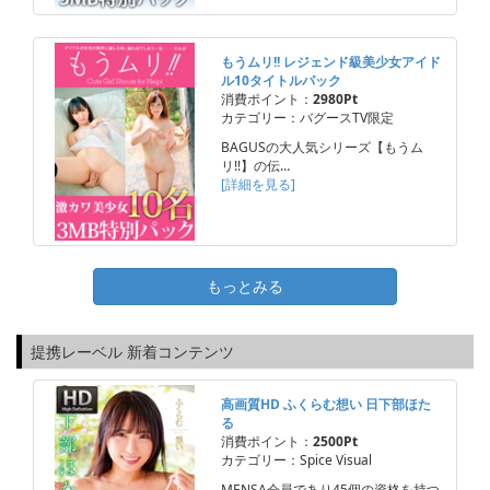
もうムリ!! レジェンド級美少女アイド
ル10タイトルパック
消費ポイント：
2980Pt
カテゴリー：バグースTV限定
BAGUSの大人気シリーズ【もうム
リ!!】の伝…
[詳細を見る]
もっとみる
提携レーベル 新着コンテンツ
高画質HD ふくらむ想い 日下部ほた
る
消費ポイント：
2500Pt
カテゴリー：Spice Visual
MENSA会員であり45個の資格を持つ