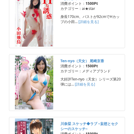
消費ポイント：
1500Pt
カテゴリー：ai★star
身長170cm、バストが92cmでHカッ
プの小田…
[詳細を見る]
Ten-nyo（天女） 尾崎京香
消費ポイント：
1500Pt
カテゴリー：メディアブランド
大好評Ten-nyo（天女）シリーズ第20
弾には…
[詳細を見る]
川奈栞 スケッチ◆ラブ ~妄想とセク
シーのスケッチ~
消費ポイント：
1500Pt