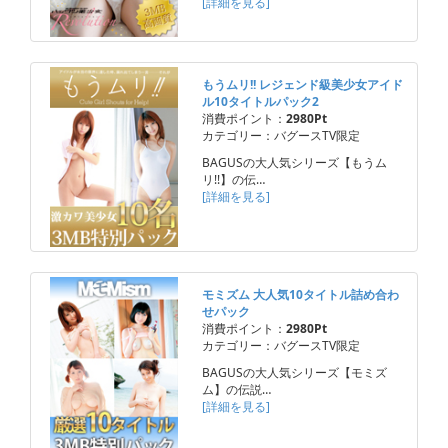
[詳細を見る]
もうムリ!! レジェンド級美少女アイド
ル10タイトルパック2
消費ポイント：
2980Pt
カテゴリー：バグースTV限定
BAGUSの大人気シリーズ【もうム
リ!!】の伝…
[詳細を見る]
モミズム 大人気10タイトル詰め合わ
せパック
消費ポイント：
2980Pt
カテゴリー：バグースTV限定
BAGUSの大人気シリーズ【モミズ
ム】の伝説…
[詳細を見る]