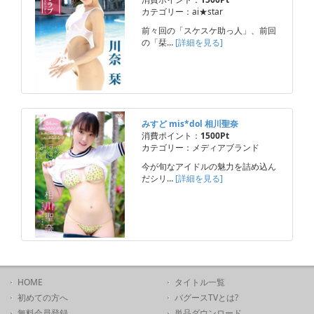
カテゴリー：ai★star
前々回の「スケスケ助っ人」、前回
の「栞…
[詳細を見る]
みすど mis*dol 相川聖奈
消費ポイント：
1500Pt
カテゴリー：メディアブランド
今が旬なアイドルの魅力を詰め込ん
だシリ…
[詳細を見る]
HOME
タイトル一覧
初めての方へ
バグースTVとは?
無料会員登録
単品ダウンロード