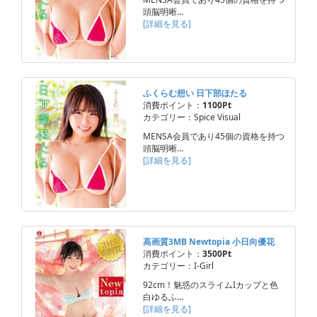
頭脳明晰…
[詳細を見る]
ふくらむ想い 日下部ほたる
消費ポイント：
1100Pt
カテゴリー：Spice Visual
MENSA会員であり45個の資格を持つ
頭脳明晰…
[詳細を見る]
高画質3MB Newtopia 小日向優花
消費ポイント：
3500Pt
カテゴリー：I-Girl
92cm！魅惑のスライムIカップと色
白ゆるふ…
[詳細を見る]