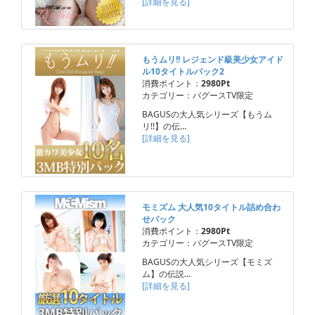
[詳細を見る]
もうムリ!! レジェンド級美少女アイド
ル10タイトルパック2
消費ポイント：
2980Pt
カテゴリー：バグースTV限定
BAGUSの大人気シリーズ【もうム
リ!!】の伝…
[詳細を見る]
モミズム 大人気10タイトル詰め合わ
せパック
消費ポイント：
2980Pt
カテゴリー：バグースTV限定
BAGUSの大人気シリーズ【モミズ
ム】の伝説…
[詳細を見る]