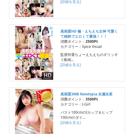
[詳細を見る]
高画質HD 極・えちえち女神 可愛く
て純粋でエロくて最強！！！
消費ポイント：
2500Pt
カテゴリー：Spice Visual
監督特選ちょーえちえちのギリッギ
リ動画…
[詳細を見る]
高画質3MB Newtopia 永瀬永茉
消費ポイント：
3500Pt
カテゴリー：I-Girl
バスト100cmのIカップ＆ヒップ
100cmのダイ…
[詳細を見る]