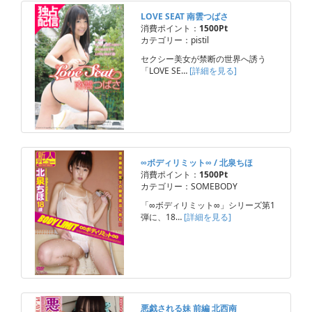
LOVE SEAT 南雲つばさ
消費ポイント：
1500Pt
カテゴリー：pistil
セクシー美女が禁断の世界へ誘う
「LOVE SE…
[詳細を見る]
∞ボディリミット∞ / 北泉ちほ
消費ポイント：
1500Pt
カテゴリー：SOMEBODY
「∞ボディリミット∞」シリーズ第1
弾に、18…
[詳細を見る]
悪戯される妹 前編 北西南