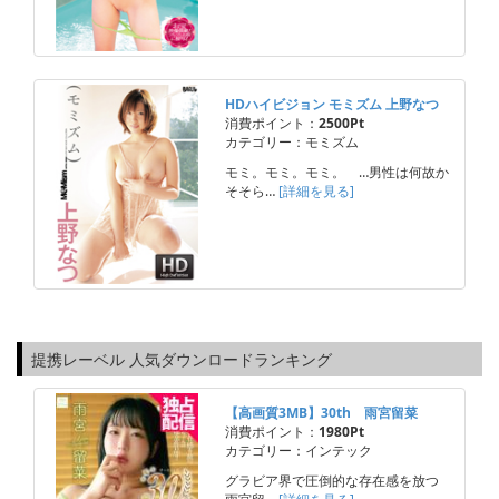
HDハイビジョン モミズム 上野なつ
消費ポイント：
2500Pt
カテゴリー：モミズム
モミ。モミ。モミ。 …男性は何故か
そそら…
[詳細を見る]
提携レーベル 人気ダウンロードランキング
【高画質3MB】30th 雨宮留菜
消費ポイント：
1980Pt
カテゴリー：インテック
グラビア界で圧倒的な存在感を放つ