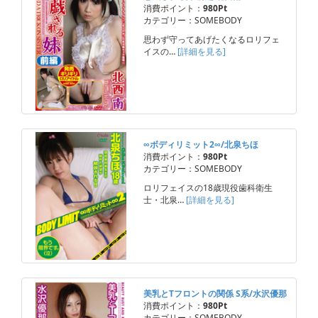
消費ポイント：
980Pt
カテゴリー：SOMEBODY
思わず守ってあげたくなるロリフェ
イスの…
[詳細を見る]
∞ボディリミット2∞/北泉ちほ
消費ポイント：
980Pt
カテゴリー：SOMEBODY
ロリフェイスの18歳現役歯科衛生
士・北泉…
[詳細を見る]
美乳とTフロントの関係 S系/水沢優那
消費ポイント：
980Pt
カテゴリー：SOMEBODY