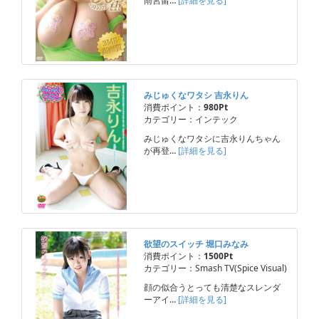
雨宮留…
[詳細を見る]
みじゅくなワタシ 吉永りん
消費ポイント：
980Pt
カテゴリー：インテック
みじゅくなワタシに吉永りんちゃん
が再登…
[詳細を見る]
欲望のスイッチ 堀口みなみ
消費ポイント：
1500Pt
カテゴリー：Smash TV(Spice Visual)
顔の似合うとっても清楚なスレンダ
ーアイ…
[詳細を見る]