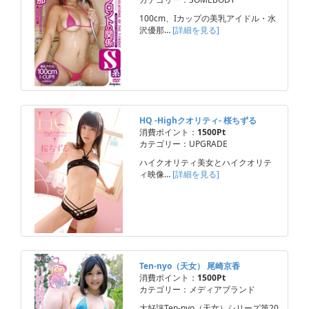
100cm、Iカップの美乳アイドル・水
沢優那…
[詳細を見る]
HQ -Highクオリティ- 桜ちずる
消費ポイント：
1500Pt
カテゴリー：UPGRADE
ハイクオリティ美女とハイクオリテ
ィ映像…
[詳細を見る]
Ten-nyo（天女） 尾崎京香
消費ポイント：
1500Pt
カテゴリー：メディアブランド
大好評Ten-nyo（天女）シリーズ第20