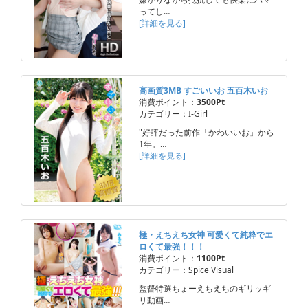
ってし…
[詳細を見る]
高画質3MB すごいいお 五百木いお
消費ポイント：
3500Pt
カテゴリー：I-Girl
"好評だった前作「かわいいお」から
1年。…
[詳細を見る]
極・えちえち女神 可愛くて純粋でエ
ロくて最強！！！
消費ポイント：
1100Pt
カテゴリー：Spice Visual
監督特選ちょーえちえちのギリッギ
リ動画…