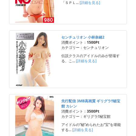
「ＳＰＬ…
[詳細を見る]
センチュリオン 小林奈緒2
消費ポイント：
1500Pt
カテゴリー：センチュリオン
伝説クラスのアイドルのみが登場す
る、こ…
[詳細を見る]
先行配信 3MB高画質 ギリグラ!!秘宝
館 カレン
消費ポイント：
3500Pt
カテゴリー：ギリグラ!!秘宝館
アイドルの“秘”められたお“宝”を堪能
する…
[詳細を見る]