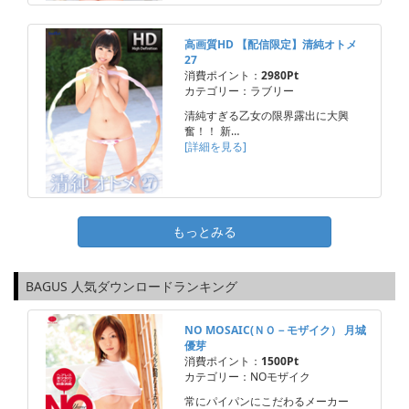
高画質HD 【配信限定】清純オトメ
27
消費ポイント：
2980Pt
カテゴリー：ラブリー
清純すぎる乙女の限界露出に大興
奮！！ 新…
[詳細を見る]
もっとみる
BAGUS 人気ダウンロードランキング
NO MOSAIC(ＮＯ－モザイク） 月城
優芽
消費ポイント：
1500Pt
カテゴリー：NOモザイク
常にパイパンにこだわるメーカー