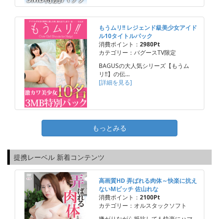
もうムリ!! レジェンド級美少女アイド
ル10タイトルパック
消費ポイント：
2980Pt
カテゴリー：バグースTV限定
BAGUSの大人気シリーズ【もうム
リ!!】の伝…
[詳細を見る]
もっとみる
提携レーベル 新着コンテンツ
高画質HD 弄ばれる肉体～快楽に抗え
ないMビッチ 佐山れな
消費ポイント：
2100Pt
カテゴリー：オルスタックソフト
嫌がりながら抵抗しても快楽にハマ