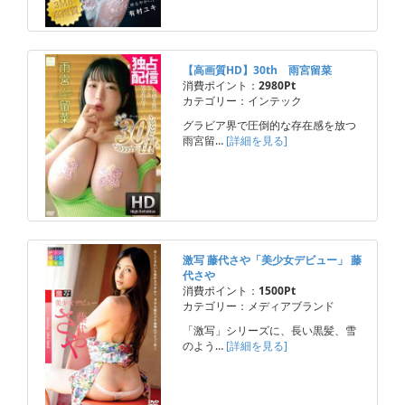
【高画質HD】30th 雨宮留菜
消費ポイント：
2980Pt
カテゴリー：インテック
グラビア界で圧倒的な存在感を放つ
雨宮留…
[詳細を見る]
激写 藤代さや「美少女デビュー」 藤
代さや
消費ポイント：
1500Pt
カテゴリー：メディアブランド
「激写」シリーズに、長い黒髪、雪
のよう…
[詳細を見る]