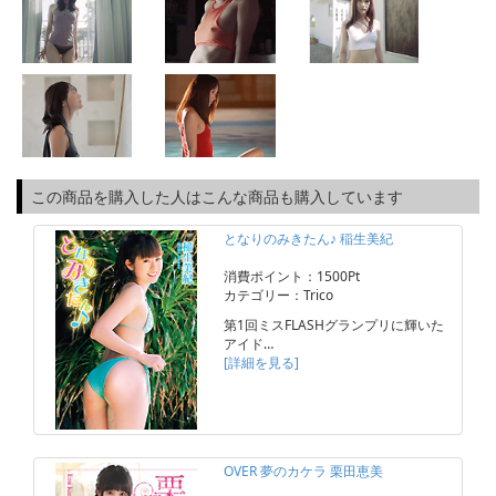
この商品を購入した人はこんな商品も購入しています
となりのみきたん♪ 稲生美紀
消費ポイント：1500Pt
カテゴリー：Trico
第1回ミスFLASHグランプリに輝いた
アイド…
[詳細を見る]
OVER 夢のカケラ 栗田恵美