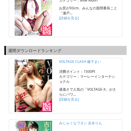
カテゴリー：Blue Ribon
お尻が93cm、みんなの股間番長こと
「瀬戸…
[詳細を見る]
週間ダウンロードランキング
VOLTAGE CLASH 藤子まい
消費ポイント：1500Pt
カテゴリー：マーレーインターナシ
ョナル
過激さで人気の「VOLTAGE-X」がさ
らにパワ…
[詳細を見る]
みじゅくなワタシ 吉永りん