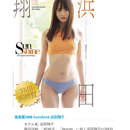
高画質3MB Sunshine 浜田翔子
モデル名:
浜田翔子
商品詳細:
「VENUS」「beauty」に続く浜田翔子の3作目