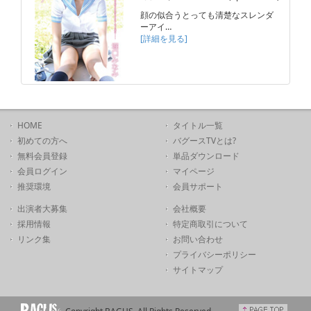
顔の似合うとっても清楚なスレンダ
ーアイ…
[詳細を見る]
HOME
タイトル一覧
初めての方へ
バグースTVとは?
無料会員登録
単品ダウンロード
会員ログイン
マイページ
推奨環境
会員サポート
出演者大募集
会社概要
採用情報
特定商取引について
リンク集
お問い合わせ
プライバシーポリシー
サイトマップ
Copyright BAGUS. All Rights Reserved.