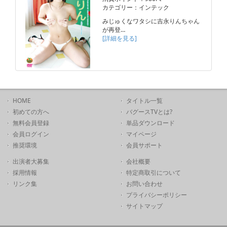
カテゴリー：インテック
みじゅくなワタシに吉永りんちゃん
が再登…
[詳細を見る]
HOME
タイトル一覧
初めての方へ
バグースTVとは?
無料会員登録
単品ダウンロード
会員ログイン
マイページ
推奨環境
会員サポート
出演者大募集
会社概要
採用情報
特定商取引について
リンク集
お問い合わせ
プライバシーポリシー
サイトマップ