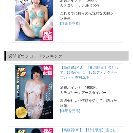
消費ポイント：1500Pt
カテゴリー：Blue Ribon
これまでに数々の伝説的な大胆シー
ンを生…
[詳細を見る]
週間ダウンロードランキング
【高画質3MB】 【配信限定】凛とし
て、ゆるやかに 18禁ディレクター
ズカット 有村ユキ
消費ポイント：1980Pt
カテゴリー：アースダイバー
派遣会社より依頼を受けて、訪れた
旅館。…
[詳細を見る]
【高画質HD】 【配信限定】凛とし