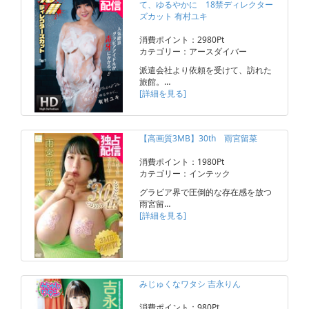
て、ゆるやかに 18禁ディレクター
ズカット 有村ユキ
消費ポイント：2980Pt
カテゴリー：アースダイバー
派遣会社より依頼を受けて、訪れた
旅館。…
[詳細を見る]
【高画質3MB】30th 雨宮留菜
消費ポイント：1980Pt
カテゴリー：インテック
グラビア界で圧倒的な存在感を放つ
雨宮留…
[詳細を見る]
みじゅくなワタシ 吉永りん
消費ポイント：980Pt