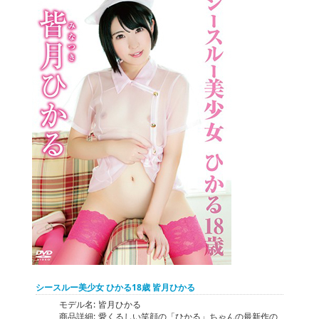
シースルー美少女 ひかる18歳 皆月ひかる
モデル名:
皆月ひかる
商品詳細:
愛くるしい笑顔の「ひかる」ちゃんの最新作の