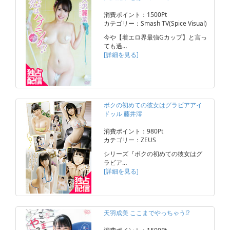
消費ポイント：1500Pt
カテゴリー：Smash TV(Spice Visual)
今や【着エロ界最強Gカップ】と言っ
ても過…
[詳細を見る]
ボクの初めての彼女はグラビアアイ
ドッル 藤井澪
消費ポイント：980Pt
カテゴリー：ZEUS
シリーズ『ボクの初めての彼女はグ
ラビア…
[詳細を見る]
天羽成美 ここまでやっちゃう!?