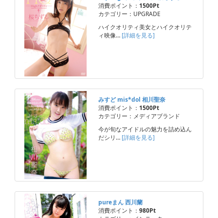
消費ポイント：
1500Pt
カテゴリー：UPGRADE
ハイクオリティ美女とハイクオリテ
ィ映像…
[詳細を見る]
みすど mis*dol 相川聖奈
消費ポイント：
1500Pt
カテゴリー：メディアブランド
今が旬なアイドルの魅力を詰め込ん
だシリ…
[詳細を見る]
pureまん 西川蘭
消費ポイント：
980Pt