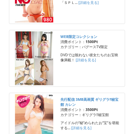
「ＳＰＬ…
[詳細を見る]
WEB限定コレクション
消費ポイント：
1500Pt
カテゴリー：バグースTV限定
DVDでは観れない彼女たちのお宝映
像満載！
[詳細を見る]
先行配信 3MB高画質 ギリグラ!!秘宝
館 カレン
消費ポイント：
3500Pt
カテゴリー：ギリグラ!!秘宝館
アイドルの“秘”められたお“宝”を堪能
する…
[詳細を見る]