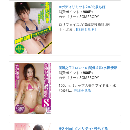
∞ボディリミット2∞/北泉ちほ
消費ポイント：
980Pt
カテゴリー：SOMEBODY
ロリフェイスの18歳現役歯科衛生
士・北泉…
[詳細を見る]
美乳とTフロントの関係 S系/水沢優那
消費ポイント：
980Pt
カテゴリー：SOMEBODY
100cm、Iカップの美乳アイドル・水
沢優那…
[詳細を見る]
HQ -Highクオリティ- 桜ちずる