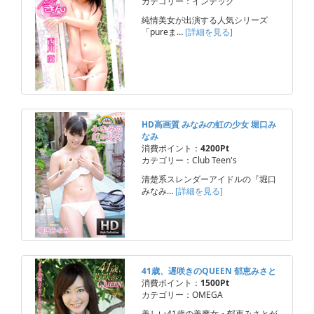
カテゴリー：インテック
純情美女が出演する人気シリーズ
「pureま…
[詳細を見る]
HD高画質 みなみの虹の少女 堀口み
なみ
消費ポイント：
4200Pt
カテゴリー：Club Teen's
清楚系スレンダーアイドルの『堀口
みなみ…
[詳細を見る]
41歳、遅咲きのQUEEN 郁恵みさと
消費ポイント：
1500Pt
カテゴリー：OMEGA
美しい41歳の美魔女・郁恵みさとが