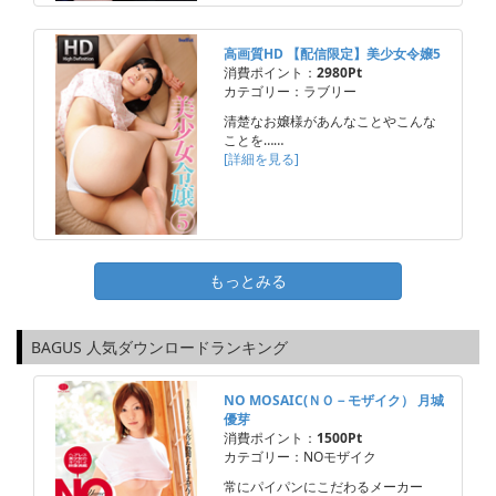
高画質HD 【配信限定】美少女令嬢5
消費ポイント：
2980Pt
カテゴリー：ラブリー
清楚なお嬢様があんなことやこんな
ことを……
[詳細を見る]
もっとみる
BAGUS 人気ダウンロードランキング
NO MOSAIC(ＮＯ－モザイク） 月城
優芽
消費ポイント：
1500Pt
カテゴリー：NOモザイク
常にパイパンにこだわるメーカー