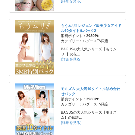
[詳細を見る]
もうムリ!! レジェンド級美少女アイド
ル10タイトルパック2
消費ポイント：
2980Pt
カテゴリー：バグースTV限定
BAGUSの大人気シリーズ【もうム
リ!!】の伝…
[詳細を見る]
モミズム 大人気10タイトル詰め合わ
せパック
消費ポイント：
2980Pt
カテゴリー：バグースTV限定
BAGUSの大人気シリーズ【モミズ
ム】の伝説…
[詳細を見る]