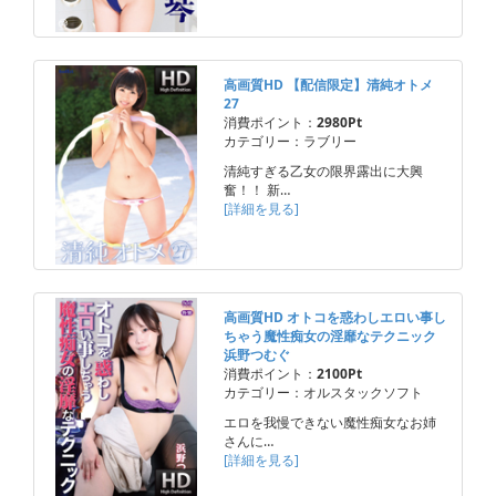
高画質HD 【配信限定】清純オトメ
27
消費ポイント：
2980Pt
カテゴリー：ラブリー
清純すぎる乙女の限界露出に大興
奮！！ 新…
[詳細を見る]
高画質HD オトコを惑わしエロい事し
ちゃう魔性痴女の淫靡なテクニック
浜野つむぐ
消費ポイント：
2100Pt
カテゴリー：オルスタックソフト
エロを我慢できない魔性痴女なお姉
さんに…
[詳細を見る]