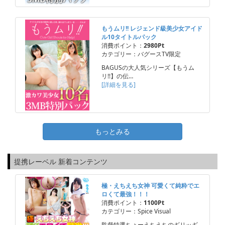
もうムリ!! レジェンド級美少女アイド
ル10タイトルパック
消費ポイント：
2980Pt
カテゴリー：バグースTV限定
BAGUSの大人気シリーズ【もうム
リ!!】の伝…
[詳細を見る]
もっとみる
提携レーベル 新着コンテンツ
極・えちえち女神 可愛くて純粋でエ
ロくて最強！！！
消費ポイント：
1100Pt
カテゴリー：Spice Visual
監督特選ちょーえちえちのギリッギ