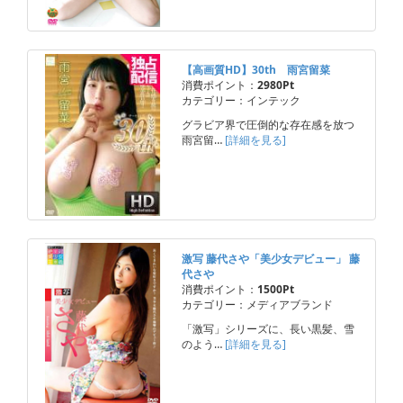
【高画質HD】30th 雨宮留菜
消費ポイント：
2980Pt
カテゴリー：インテック
グラビア界で圧倒的な存在感を放つ
雨宮留…
[詳細を見る]
激写 藤代さや「美少女デビュー」 藤
代さや
消費ポイント：
1500Pt
カテゴリー：メディアブランド
「激写」シリーズに、長い黒髪、雪
のよう…
[詳細を見る]