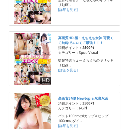
リ動画…
[詳細を見る]
高画質HD 極・えちえち女神 可愛く
て純粋でエロくて最強！！！
消費ポイント：
2500Pt
カテゴリー：Spice Visual
監督特選ちょーえちえちのギリッギ
リ動画…
[詳細を見る]
高画質3MB Newtopia 永瀬永茉
消費ポイント：
3500Pt
カテゴリー：I-Girl
バスト100cmのIカップ＆ヒップ
100cmのダイ…
[詳細を見る]