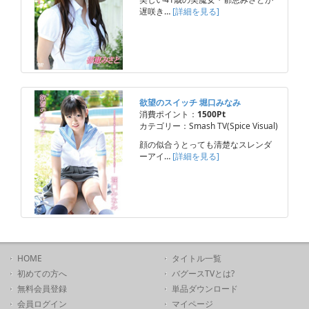
遅咲き…
[詳細を見る]
欲望のスイッチ 堀口みなみ
消費ポイント：
1500Pt
カテゴリー：Smash TV(Spice Visual)
顔の似合うとっても清楚なスレンダ
ーアイ…
[詳細を見る]
HOME
タイトル一覧
初めての方へ
バグースTVとは?
無料会員登録
単品ダウンロード
会員ログイン
マイページ