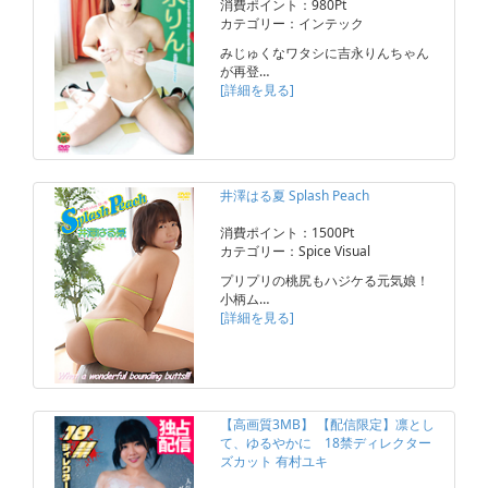
消費ポイント：980Pt
カテゴリー：インテック
みじゅくなワタシに吉永りんちゃん
が再登…
[詳細を見る]
井澤はる夏 Splash Peach
消費ポイント：1500Pt
カテゴリー：Spice Visual
プリプリの桃尻もハジケる元気娘！
小柄ム…
[詳細を見る]
【高画質3MB】 【配信限定】凛とし
て、ゆるやかに 18禁ディレクター
ズカット 有村ユキ