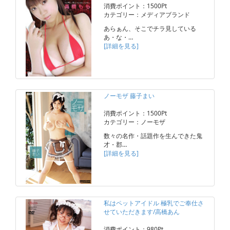
消費ポイント：1500Pt
カテゴリー：メディアブランド
あらぁん、そこでチラ見している
あ・な・…
[詳細を見る]
ノーモザ 藤子まい
消費ポイント：1500Pt
カテゴリー：ノーモザ
数々の名作・話題作を生んできた鬼
才・郡…
[詳細を見る]
私はペットアイドル 極乳でご奉仕さ
せていただきます/高橋あん
消費ポイント：980Pt