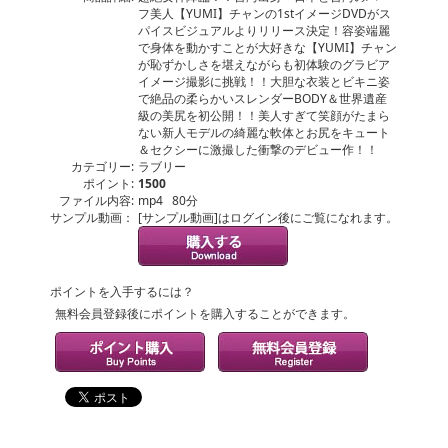
フ美人【YUMI】チャンの1stイメージDVDがス
パイスビジュアルよりリリース決定！容姿端麗
で身体を動かすことが大好きな【YUMI】チャン
が恥ずかしさを堪えながらも初体験のグラビア
イメージ撮影に挑戦！！大胆な衣装とビキニ姿
で絶品の柔らかいスレンダーBODY＆世界遺産
級の美尻を初公開！！美人すぎて笑顔がたまら
ない新人モデルの綺麗な軟体とお尻をキュート
＆セクシーに激撮した衝撃のデビュー作！！
カテゴリー:
ラブリー
ポイント:
1500
ファイル内容:
mp4 80分
サンプル動画：
[サンプル動画]はログイン後にご覧になれます。
ポイントを入手するには？
無料会員登録後にポイントを購入することができます。