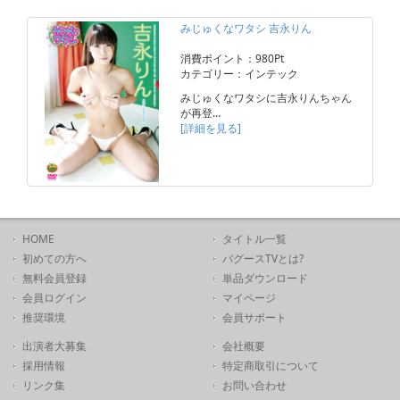
みじゅくなワタシ 吉永りん
消費ポイント：980Pt
カテゴリー：インテック
みじゅくなワタシに吉永りんちゃん
が再登…
[詳細を見る]
HOME
タイトル一覧
初めての方へ
バグースTVとは?
無料会員登録
単品ダウンロード
会員ログイン
マイページ
推奨環境
会員サポート
出演者大募集
会社概要
採用情報
特定商取引について
リンク集
お問い合わせ