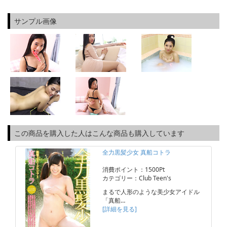
サンプル画像
この商品を購入した人はこんな商品も購入しています
全力黒髪少女 真船コトラ
消費ポイント：1500Pt
カテゴリー：Club Teen's
まるで人形のような美少女アイドル
「真船…
[詳細を見る]