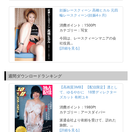
妊娠レースクィーン 高橋ヒカル 元四
輪レースクィーン(妊娠4ヶ月)
消費ポイント：1500Pt
カテゴリー：写女
今回は、レースクィーンマニアの会
社役員…
[詳細を見る]
週間ダウンロードランキング
【高画質3MB】 【配信限定】凛とし
て、ゆるやかに 18禁ディレクター
ズカット 有村ユキ
消費ポイント：1980Pt
カテゴリー：アースダイバー
派遣会社より依頼を受けて、訪れた
旅館。…
[詳細を見る]