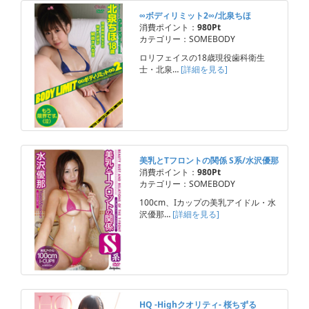
∞ボディリミット2∞/北泉ちほ
消費ポイント：
980Pt
カテゴリー：SOMEBODY
ロリフェイスの18歳現役歯科衛生
士・北泉…
[詳細を見る]
美乳とTフロントの関係 S系/水沢優那
消費ポイント：
980Pt
カテゴリー：SOMEBODY
100cm、Iカップの美乳アイドル・水
沢優那…
[詳細を見る]
HQ -Highクオリティ- 桜ちずる