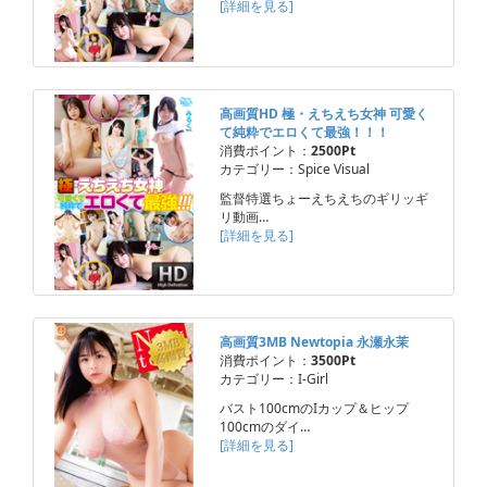
[詳細を見る]
高画質HD 極・えちえち女神 可愛く
て純粋でエロくて最強！！！
消費ポイント：
2500Pt
カテゴリー：Spice Visual
監督特選ちょーえちえちのギリッギ
リ動画…
[詳細を見る]
高画質3MB Newtopia 永瀬永茉
消費ポイント：
3500Pt
カテゴリー：I-Girl
バスト100cmのIカップ＆ヒップ
100cmのダイ…
[詳細を見る]