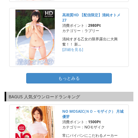
高画質HD 【配信限定】清純オトメ
27
消費ポイント：
2980Pt
カテゴリー：ラブリー
清純すぎる乙女の限界露出に大興
奮！！ 新…
[詳細を見る]
もっとみる
BAGUS 人気ダウンロードランキング
NO MOSAIC(ＮＯ－モザイク） 月城
優芽
消費ポイント：
1500Pt
カテゴリー：NOモザイク
常にパイパンにこだわるメーカー