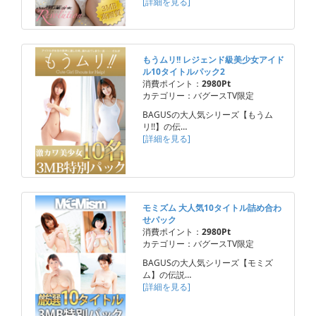
[詳細を見る]
もうムリ!! レジェンド級美少女アイド
ル10タイトルパック2
消費ポイント：
2980Pt
カテゴリー：バグースTV限定
BAGUSの大人気シリーズ【もうム
リ!!】の伝…
[詳細を見る]
モミズム 大人気10タイトル詰め合わ
せパック
消費ポイント：
2980Pt
カテゴリー：バグースTV限定
BAGUSの大人気シリーズ【モミズ
ム】の伝説…
[詳細を見る]