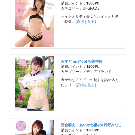
消費ポイント：
1500Pt
カテゴリー：UPGRADE
ハイクオリティ美女とハイクオリテ
ィ映像…
[詳細を見る]
みすど mis*dol 相川聖奈
消費ポイント：
1500Pt
カテゴリー：メディアブランド
今が旬なアイドルの魅力を詰め込ん
だシリ…
[詳細を見る]
百合萌えω あいかわ優衣&浅野みなこ
消費ポイント：
1500Pt