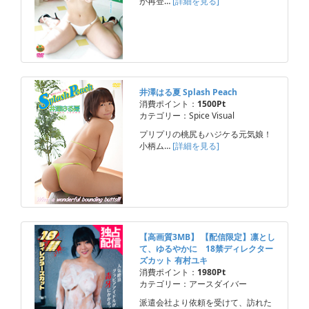
が再登…
[詳細を見る]
井澤はる夏 Splash Peach
消費ポイント：
1500Pt
カテゴリー：Spice Visual
プリプリの桃尻もハジケる元気娘！
小柄ム…
[詳細を見る]
【高画質3MB】 【配信限定】凛とし
て、ゆるやかに 18禁ディレクター
ズカット 有村ユキ
消費ポイント：
1980Pt
カテゴリー：アースダイバー
派遣会社より依頼を受けて、訪れた