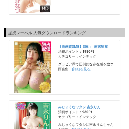
提携レーベル 人気ダウンロードランキング
【高画質3MB】30th 雨宮留菜
消費ポイント：
1980Pt
カテゴリー：インテック
グラビア界で圧倒的な存在感を放つ
雨宮留…
[詳細を見る]
みじゅくなワタシ 吉永りん
消費ポイント：
980Pt
カテゴリー：インテック
みじゅくなワタシに吉永りんちゃん