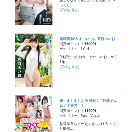
ってし…
[詳細を見る]
高画質3MB すごいいお 五百木いお
消費ポイント：
3500Pt
カテゴリー：I-Girl
"好評だった前作「かわいいお」から
1年。…
[詳細を見る]
極・えちえち女神 可愛くて純粋でエ
ロくて最強！！！
消費ポイント：
1100Pt
カテゴリー：Spice Visual
監督特選ちょーえちえちのギリッギ
リ動画…