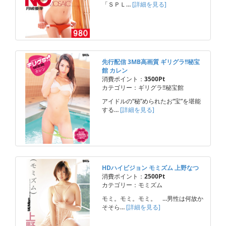
「ＳＰＬ…
[詳細を見る]
先行配信 3MB高画質 ギリグラ!!秘宝
館 カレン
消費ポイント：
3500Pt
カテゴリー：ギリグラ!!秘宝館
アイドルの“秘”められたお“宝”を堪能
する…
[詳細を見る]
HDハイビジョン モミズム 上野なつ
消費ポイント：
2500Pt
カテゴリー：モミズム
モミ。モミ。モミ。 …男性は何故か
そそら…
[詳細を見る]