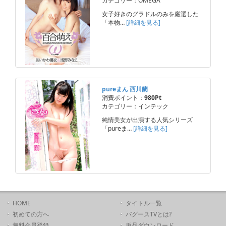
カテゴリー：OMEGA
女子好きのグラドルのみを厳選した
「本物…
[詳細を見る]
pureまん 西川蘭
消費ポイント：
980Pt
カテゴリー：インテック
純情美女が出演する人気シリーズ
「pureま…
[詳細を見る]
HOME
タイトル一覧
初めての方へ
バグースTVとは?
無料会員登録
単品ダウンロード