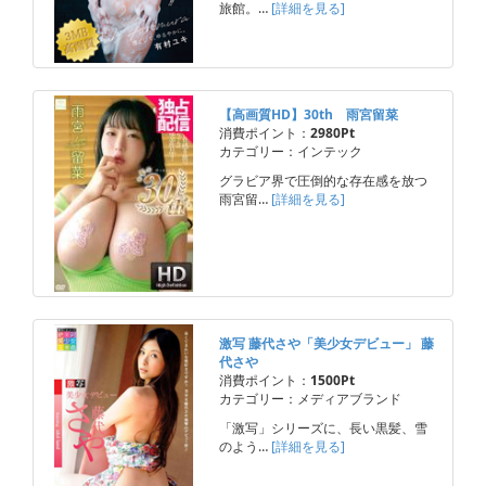
旅館。…
[詳細を見る]
【高画質HD】30th 雨宮留菜
消費ポイント：
2980Pt
カテゴリー：インテック
グラビア界で圧倒的な存在感を放つ
雨宮留…
[詳細を見る]
激写 藤代さや「美少女デビュー」 藤
代さや
消費ポイント：
1500Pt
カテゴリー：メディアブランド
「激写」シリーズに、長い黒髪、雪
のよう…
[詳細を見る]