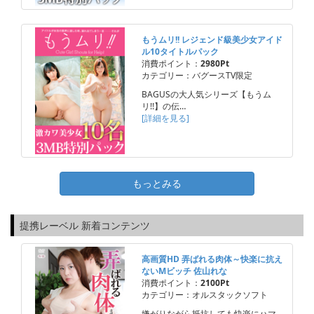
もうムリ!! レジェンド級美少女アイド
ル10タイトルパック
消費ポイント：
2980Pt
カテゴリー：バグースTV限定
BAGUSの大人気シリーズ【もうム
リ!!】の伝…
[詳細を見る]
もっとみる
提携レーベル 新着コンテンツ
高画質HD 弄ばれる肉体～快楽に抗え
ないMビッチ 佐山れな
消費ポイント：
2100Pt
カテゴリー：オルスタックソフト
嫌がりながら抵抗しても快楽にハマ