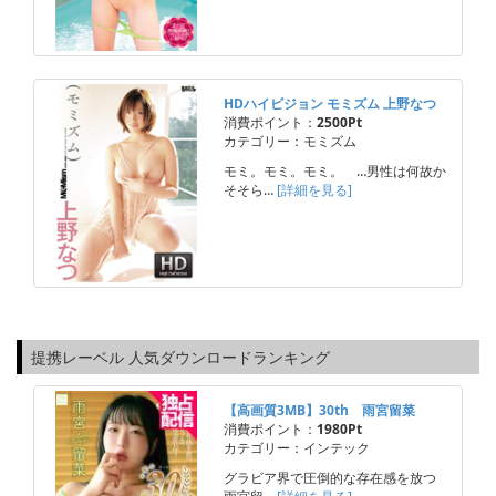
HDハイビジョン モミズム 上野なつ
消費ポイント：
2500Pt
カテゴリー：モミズム
モミ。モミ。モミ。 …男性は何故か
そそら…
[詳細を見る]
提携レーベル 人気ダウンロードランキング
【高画質3MB】30th 雨宮留菜
消費ポイント：
1980Pt
カテゴリー：インテック
グラビア界で圧倒的な存在感を放つ