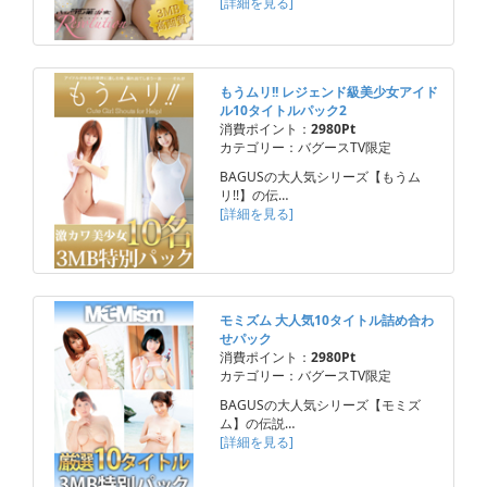
[詳細を見る]
もうムリ!! レジェンド級美少女アイド
ル10タイトルパック2
消費ポイント：
2980Pt
カテゴリー：バグースTV限定
BAGUSの大人気シリーズ【もうム
リ!!】の伝…
[詳細を見る]
モミズム 大人気10タイトル詰め合わ
せパック
消費ポイント：
2980Pt
カテゴリー：バグースTV限定
BAGUSの大人気シリーズ【モミズ
ム】の伝説…
[詳細を見る]