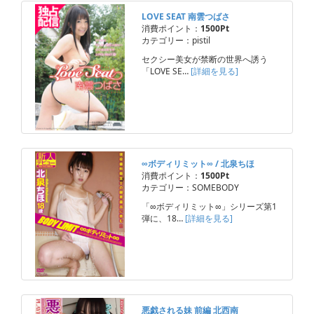
LOVE SEAT 南雲つばさ
消費ポイント：
1500Pt
カテゴリー：pistil
セクシー美女が禁断の世界へ誘う
「LOVE SE…
[詳細を見る]
∞ボディリミット∞ / 北泉ちほ
消費ポイント：
1500Pt
カテゴリー：SOMEBODY
「∞ボディリミット∞」シリーズ第1
弾に、18…
[詳細を見る]
悪戯される妹 前編 北西南