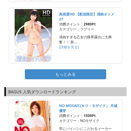
高画質HD 【配信限定】清純オトメ
27
消費ポイント：
2980Pt
カテゴリー：ラブリー
清純すぎる乙女の限界露出に大興
奮！！ 新…
[詳細を見る]
もっとみる
BAGUS 人気ダウンロードランキング
NO MOSAIC(ＮＯ－モザイク） 月城
優芽
消費ポイント：
1500Pt
カテゴリー：NOモザイク
常にパイパンにこだわるメーカー