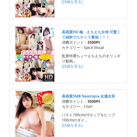
[詳細を見る]
高画質HD 極・えちえち女神 可愛く
て純粋でエロくて最強！！！
消費ポイント：
2500Pt
カテゴリー：Spice Visual
監督特選ちょーえちえちのギリッギ
リ動画…
[詳細を見る]
高画質3MB Newtopia 永瀬永茉
消費ポイント：
3500Pt
カテゴリー：I-Girl
バスト100cmのIカップ＆ヒップ
100cmのダイ…
[詳細を見る]