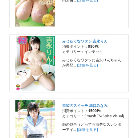
雨宮留…
[詳細を見る]
みじゅくなワタシ 吉永りん
消費ポイント：
980Pt
カテゴリー：インテック
みじゅくなワタシに吉永りんちゃん
が再登…
[詳細を見る]
欲望のスイッチ 堀口みなみ
消費ポイント：
1500Pt
カテゴリー：Smash TV(Spice Visual)
顔の似合うとっても清楚なスレンダ
ーアイ…
[詳細を見る]