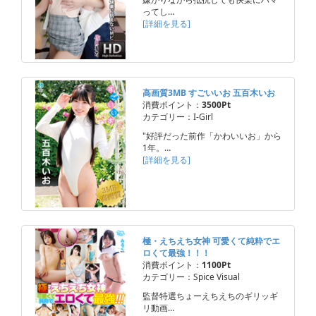
ってし…
[詳細を見る]
高画質3MB すごいいお 五百木いお
消費ポイント：
3500Pt
カテゴリー：I-Girl
"好評だった前作「かわいいお」から
1年。…
[詳細を見る]
極・えちえち女神 可愛くて純粋でエ
ロくて最強！！！
消費ポイント：
1100Pt
カテゴリー：Spice Visual
監督特選ちょーえちえちのギリッギ
リ動画…