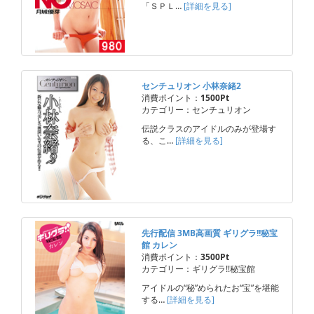
「ＳＰＬ…
[詳細を見る]
センチュリオン 小林奈緒2
消費ポイント：
1500Pt
カテゴリー：センチュリオン
伝説クラスのアイドルのみが登場す
る、こ…
[詳細を見る]
先行配信 3MB高画質 ギリグラ!!秘宝
館 カレン
消費ポイント：
3500Pt
カテゴリー：ギリグラ!!秘宝館
アイドルの“秘”められたお“宝”を堪能
する…
[詳細を見る]