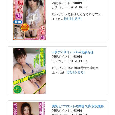
消費ポイント：
980Pt
カテゴリー：SOMEBODY
思わず守ってあげたくなるロリフェ
イスの…
[詳細を見る]
∞ボディリミット2∞/北泉ちほ
消費ポイント：
980Pt
カテゴリー：SOMEBODY
ロリフェイスの18歳現役歯科衛生
士・北泉…
[詳細を見る]
美乳とTフロントの関係 S系/水沢優那
消費ポイント：
980Pt
カテゴリー：SOMEBODY