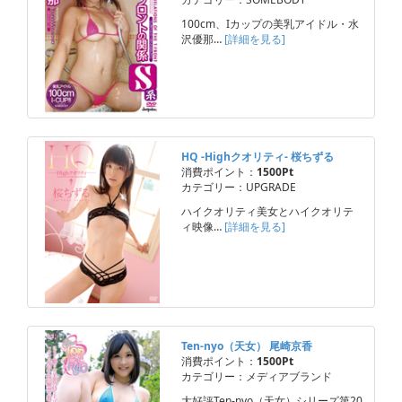
100cm、Iカップの美乳アイドル・水
沢優那…
[詳細を見る]
HQ -Highクオリティ- 桜ちずる
消費ポイント：
1500Pt
カテゴリー：UPGRADE
ハイクオリティ美女とハイクオリテ
ィ映像…
[詳細を見る]
Ten-nyo（天女） 尾崎京香
消費ポイント：
1500Pt
カテゴリー：メディアブランド
大好評Ten-nyo（天女）シリーズ第20