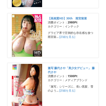
【高画質HD】30th 雨宮留菜
消費ポイント：
2980Pt
カテゴリー：インテック
グラビア界で圧倒的な存在感を放つ
雨宮留…
[詳細を見る]
激写 藤代さや「美少女デビュー」 藤
代さや
消費ポイント：
1500Pt
カテゴリー：メディアブランド
「激写」シリーズに、長い黒髪、雪
のよう…
[詳細を見る]