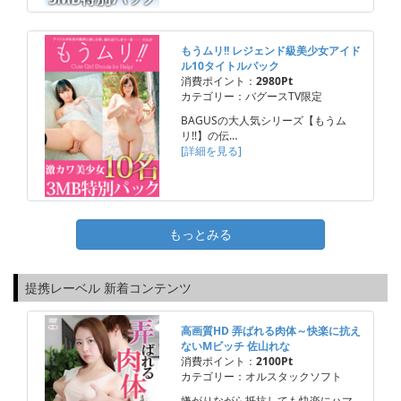
もうムリ!! レジェンド級美少女アイド
ル10タイトルパック
消費ポイント：
2980Pt
カテゴリー：バグースTV限定
BAGUSの大人気シリーズ【もうム
リ!!】の伝…
[詳細を見る]
もっとみる
提携レーベル 新着コンテンツ
高画質HD 弄ばれる肉体～快楽に抗え
ないMビッチ 佐山れな
消費ポイント：
2100Pt
カテゴリー：オルスタックソフト
嫌がりながら抵抗しても快楽にハマ