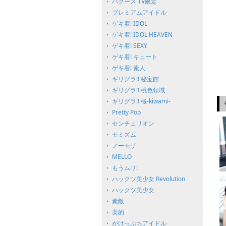
バグース TV限定
プレミアムアイドル
ゲキ着! IDOL
ゲキ着! IDOL HEAVEN
ゲキ着! SEXY
ゲキ着! キュート
ゲキ着! 素人
ギリグラ!! 秘宝館
ギリグラ!! 桃色領域
ギリグラ!! 極-kiwami-
Pretty Pop
センチュリオン
モミズム
ノーモザ
MELLO
もうムリ!
ハックツ美少女 Revolution
ハックツ美少女
素敵
美的
がけっぷちアイドル