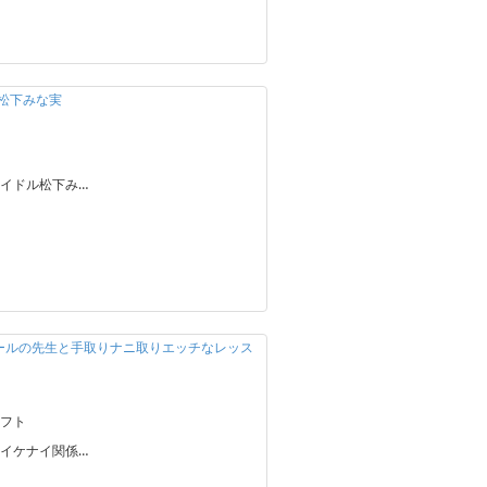
h 松下みな実
イドル松下み…
クールの先生と手取りナニ取りエッチなレッス
フト
イケナイ関係…