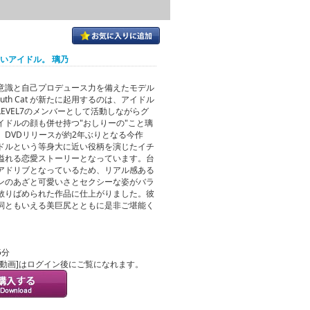
しいアイドル。 璃乃
意識と自己プロデュース力を備えたモデル
outh Cat が新たに起用するのは、アイドル
LEVEL7のメンバーとして活動しながらグ
イドルの顔も併せ持つ"おしりーの"こと璃
。DVDリリースが約2年ぶりとなる今作
ドルという等身大に近い役柄を演じたイチ
溢れる恋愛ストーリーとなっています。台
アドリブとなっているため、リアル感ある
ンのあざと可愛いさとセクシーな姿がバラ
散りばめられた作品に仕上がりました。彼
詞ともいえる美巨尻とともに是非ご堪能く
5分
ル動画]はログイン後にご覧になれます。