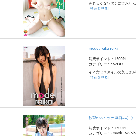
みじゅくなワタシに吉永りん
[詳細を見る]
model/reika reika
消費ポイント：1500Pt
カテゴリー：KAZOO
イイ女はスタイルの美しさが
[詳細を見る]
欲望のスイッチ 堀口みなみ
消費ポイント：1500Pt
カテゴリー：Smash TV(Spice 