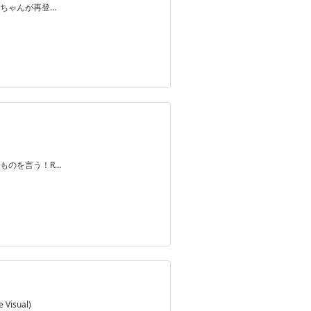
ちゃんが再登…
ものを言う！R…
Visual)