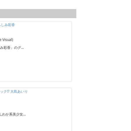
ふしみ彩香
Visual)
み彩香」のグ…
ック!? 大島あいり
んわか系美少女…