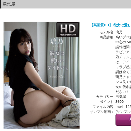
男気屋
【高画質HD】 彼女は愛
モデル名:
璃乃
商品詳細:
高いプロ
中心の S
諜報機関
ラビアア
乃チャン
は、アイ
ャラブ感
詞は全て
璃乃チャ
ンス良く
女の代名
ださい！
カテゴリー:
男気屋
ポイント:
3600
ファイル内容:
mp4 12
サンプル動画：
[サンプ