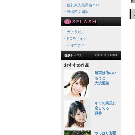
巨乳素人限界着エロ
純情乙女図鑑
ガチラビア
NOモザイク
イキすぎ?!
おすすめ作品
麗菜は俺のい
もうと
大沢麗菜
キミの美尻に
恋してる
緑香
やっぱり彩星