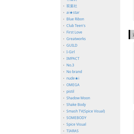
双葉社
ai★star
Blue Ribon
Club Teen's
First Love
Greatworks
GUILD
I-Girl
IMPACT
No.3
No brand
nude★i
OMEGA
pistil
Shadow Moon
Shake Body
Smash TV(Spice Visual)
SOMEBODY
Spice Visual
TIARAS