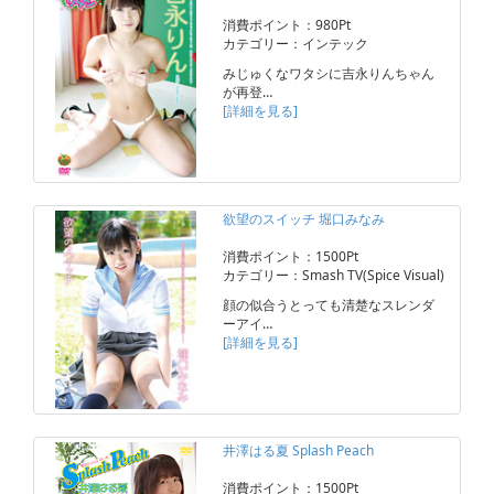
消費ポイント：980Pt
カテゴリー：インテック
みじゅくなワタシに吉永りんちゃん
が再登…
[詳細を見る]
欲望のスイッチ 堀口みなみ
消費ポイント：1500Pt
カテゴリー：Smash TV(Spice Visual)
顔の似合うとっても清楚なスレンダ
ーアイ…
[詳細を見る]
井澤はる夏 Splash Peach
消費ポイント：1500Pt