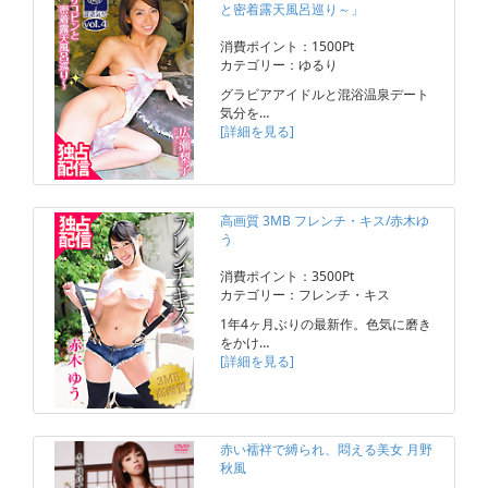
と密着露天風呂巡り～」
消費ポイント：1500Pt
カテゴリー：ゆるり
グラビアアイドルと混浴温泉デート
気分を…
[詳細を見る]
高画質 3MB フレンチ・キス/赤木ゆ
う
消費ポイント：3500Pt
カテゴリー：フレンチ・キス
1年4ヶ月ぶりの最新作。色気に磨き
をかけ…
[詳細を見る]
赤い襦袢で縛られ、悶える美女 月野
秋風