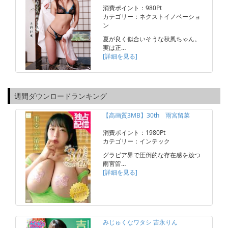
消費ポイント：980Pt
カテゴリー：ネクストイノベーショ
ン
夏が良く似合いそうな秋風ちゃん。
実は正…
[詳細を見る]
週間ダウンロードランキング
【高画質3MB】30th 雨宮留菜
消費ポイント：1980Pt
カテゴリー：インテック
グラビア界で圧倒的な存在感を放つ
雨宮留…
[詳細を見る]
みじゅくなワタシ 吉永りん