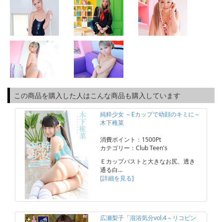
この商品を購入した人はこんな商品も購入しています
純粋少女 ～Eカップで幼顔のキミに～
木下稚菜
消費ポイント：1500Pt
カテゴリー：Club Teen's
Ｅカップバストと大きなお尻、透き
通る白…
[詳細を見る]
広瀬梨子「混浴気分vol.4～リコピン