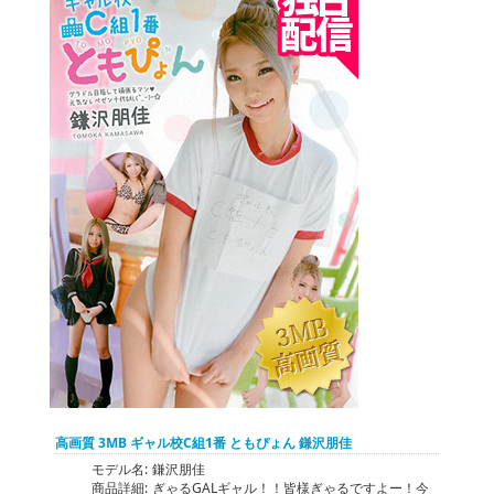
高画質 3MB ギャル校C組1番 ともぴょん 鎌沢朋佳
モデル名:
鎌沢朋佳
商品詳細:
ぎゃるGALギャル！！皆様ぎゃるですよー！今