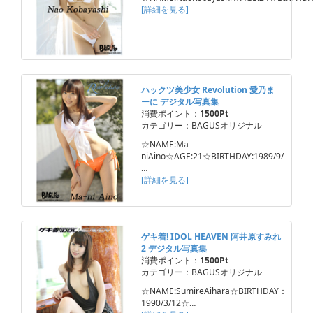
[詳細を見る]
ハックツ美少女 Revolution 愛乃ま
ーに デジタル写真集
消費ポイント：
1500Pt
カテゴリー：BAGUSオリジナル
☆NAME:Ma-
niAino☆AGE:21☆BIRTHDAY:1989/9/
…
[詳細を見る]
ゲキ着! IDOL HEAVEN 阿井原すみれ
2 デジタル写真集
消費ポイント：
1500Pt
カテゴリー：BAGUSオリジナル
☆NAME:SumireAihara☆BIRTHDAY：
1990/3/12☆…