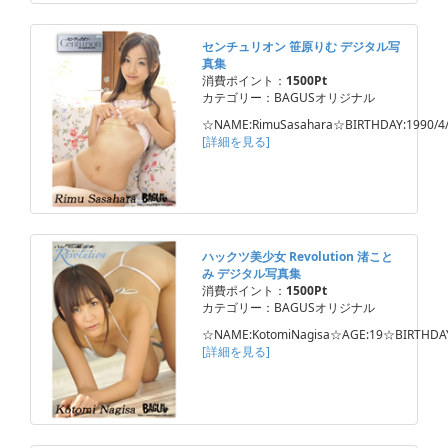
センチュリオン 笹原りむ デジタル写
真集
消費ポイント：
1500Pt
カテゴリー：BAGUSオリジナル
☆NAME:RimuSasahara☆BIRTHDAY:1990/4
[詳細を見る]
ハックツ美少女 Revolution 渚こと
み デジタル写真集
消費ポイント：
1500Pt
カテゴリー：BAGUSオリジナル
☆NAME:KotomiNagisa☆AGE:19☆BIRTHDA
[詳細を見る]