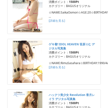
消費ポイント：
1500Pt
カテゴリー：BAGUSオリジナル
☆NAME:SaikaOomori☆AGE:20☆BIRTHDAY:
…
[詳細を見る]
ゲキ着! IDOL HEAVEN 笹原りむ デ
ジタル写真集
消費ポイント：
1500Pt
カテゴリー：BAGUSオリジナル
☆NAME:RimuSasahara☆BIRTHDAY:1990/4
[詳細を見る]
ハックツ美少女 Revolution 香月レ
イラ デジタル写真集
消費ポイント：
1500Pt
カテゴリー：BAGUSオリジナル