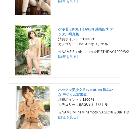
[詳細を見る]
ゲキ着! IDOL HEAVEN 菜摘四季 デ
ジタル写真集
消費ポイント：
1500Pt
カテゴリー：BAGUSオリジナル
☆NAME:ShikiNatsumi☆BIRTHDAY:1990/3/
[詳細を見る]
ハックツ美少女 Revolution 源みい
な デジタル写真集
消費ポイント：
1500Pt
カテゴリー：BAGUSオリジナル
☆NAME:MiinaMinamoto☆AGE:18☆BIRTHD
[詳細を見る]