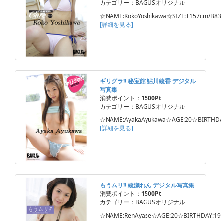
カテゴリー：BAGUSオリジナル
☆NAME:KokoYoshikawa☆SIZE:T157cm/B8
[詳細を見る]
ギリグラ!! 秘宝館 鮎川綾香 デジタル
写真集
消費ポイント：
1500Pt
カテゴリー：BAGUSオリジナル
☆NAME:AyakaAyukawa☆AGE:20☆BIRTHDA
[詳細を見る]
もうムリ!! 綾瀬れん デジタル写真集
消費ポイント：
1500Pt
カテゴリー：BAGUSオリジナル
☆NAME:RenAyase☆AGE:20☆BIRTHDAY:199