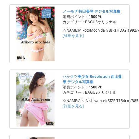
ノーモザ 持田美琴 デジタル写真集
消費ポイント：
1500Pt
カテゴリー：BAGUSオリジナル
☆NAME:MikotoMochida☆BIRTHDAY:1992/
[詳細を見る]
ハックツ美少女 Revolution 西山藍
果 デジタル写真集
消費ポイント：
1500Pt
カテゴリー：BAGUSオリジナル
☆NAME:AikaNishiyama☆SIZE:T154cm/B8
[詳細を見る]