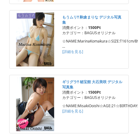
もうムリ!! 駒倉まりな デジタル写真
集
消費ポイント：
1500Pt
カテゴリー：BAGUSオリジナル
☆NAME:MarinaKomakura☆SIZE:T161cm/B
…
[詳細を見る]
ギリグラ!! 秘宝館 大石美咲 デジタル
写真集
消費ポイント：
1500Pt
カテゴリー：BAGUSオリジナル
☆NAME:MisakiOoishi☆AGE:21☆BIRTHDAY
[詳細を見る]