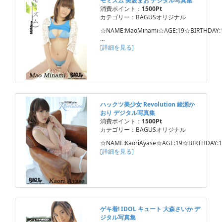
モミズム 美波まお デジタル写真集
消費ポイント：
1500Pt
カテゴリー：BAGUSオリジナル
☆NAME:MaoMinami☆AGE:19☆BIRTHDAY:1
…
[詳細を見る]
ハックツ美少女 Revolution 綾瀬か
おり デジタル写真集
消費ポイント：
1500Pt
カテゴリー：BAGUSオリジナル
☆NAME:KaoriAyase☆AGE:19☆BIRTHDAY:1
[詳細を見る]
ゲキ着! IDOL キュート 大森さいか デ
ジタル写真集