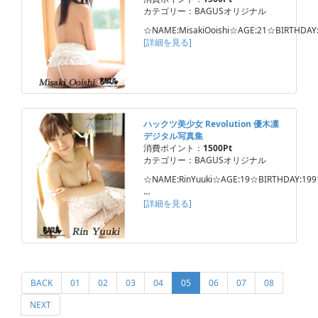
カテゴリー：BAGUSオリジナル
☆NAME:MisakiOoishi☆AGE:21☆BIRTHDAY
[詳細を見る]
ハックツ美少女 Revolution 優木凛
デジタル写真集
消費ポイント：
1500Pt
カテゴリー：BAGUSオリジナル
☆NAME:RinYuuki☆AGE:19☆BIRTHDAY:1991
…
[詳細を見る]
(current)
BACK
01
02
03
04
05
06
07
08
NEXT