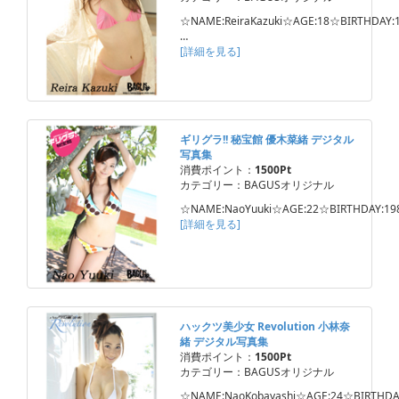
☆NAME:ReiraKazuki☆AGE:18☆BIRTHDAY:1
…
[詳細を見る]
ギリグラ!! 秘宝館 優木菜緒 デジタル
写真集
消費ポイント：
1500Pt
カテゴリー：BAGUSオリジナル
☆NAME:NaoYuuki☆AGE:22☆BIRTHDAY:198
[詳細を見る]
ハックツ美少女 Revolution 小林奈
緒 デジタル写真集
消費ポイント：
1500Pt
カテゴリー：BAGUSオリジナル
☆NAME:NaoKobayashi☆AGE:24☆BIRTHDA