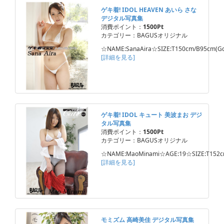
ゲキ着! IDOL HEAVEN あいら さな
デジタル写真集
消費ポイント：
1500Pt
カテゴリー：BAGUSオリジナル
☆NAME:SanaAira☆SIZE:T150cm/B95cm(Gc
[詳細を見る]
ゲキ着! IDOL キュート 美波まお デジ
タル写真集
消費ポイント：
1500Pt
カテゴリー：BAGUSオリジナル
☆NAME:MaoMinami☆AGE:19☆SIZE:T152c
[詳細を見る]
モミズム 高崎美佳 デジタル写真集