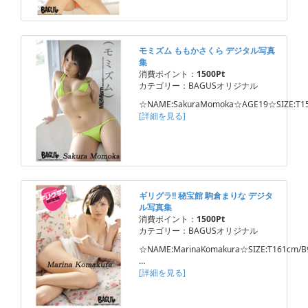
モミズム ももかさくら デジタル写真
集
消費ポイント：
1500Pt
カテゴリー：BAGUSオリジナル
☆NAME:SakuraMomoka☆AGE19☆SIZE:T1
[詳細を見る]
ギリグラ!! 秘宝館 駒倉まりな デジタ
ル写真集
消費ポイント：
1500Pt
カテゴリー：BAGUSオリジナル
☆NAME:MarinaKomakura☆SIZE:T161cm/B
…
[詳細を見る]