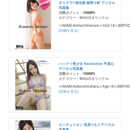
ギリグラ!! 秘宝館 春野小町 デジタル
写真集
消費ポイント：
1500Pt
カテゴリー：BAGUSオリジナル
☆NAME:KomachiHaruno☆AGE:18☆BIRTHD
[詳細を見る]
ハックツ美少女 Revolution 平原心
デジタル写真集
消費ポイント：
1500Pt
カテゴリー：BAGUSオリジナル
☆NAME:KokoroHirahara☆Age:19☆BIRTHD
[詳細を見る]
センチュリオン 笹原りむ2 デジタル
写真集