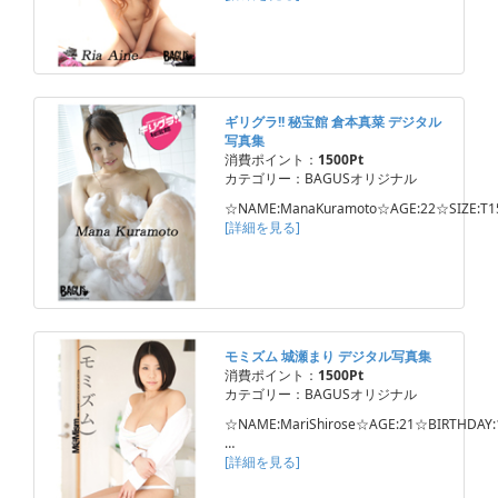
ギリグラ!! 秘宝館 倉本真菜 デジタル
写真集
消費ポイント：
1500Pt
カテゴリー：BAGUSオリジナル
☆NAME:ManaKuramoto☆AGE:22☆SIZE:T1
[詳細を見る]
モミズム 城瀬まり デジタル写真集
消費ポイント：
1500Pt
カテゴリー：BAGUSオリジナル
☆NAME:MariShirose☆AGE:21☆BIRTHDAY:
…
[詳細を見る]