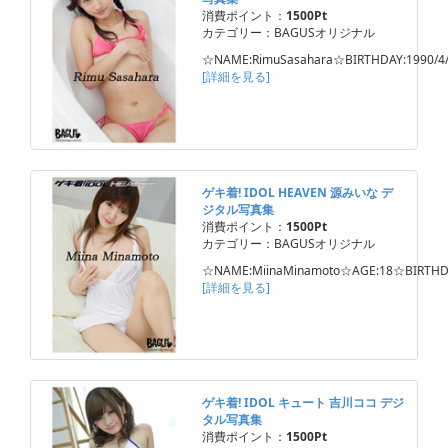
消費ポイント：
1500Pt
カテゴリー：BAGUSオリジナル
☆NAME:RimuSasahara☆BIRTHDAY:1990/4
[詳細を見る]
ゲキ着! IDOL HEAVEN 源みいな デ
ジタル写真集
消費ポイント：
1500Pt
カテゴリー：BAGUSオリジナル
☆NAME:MiinaMinamoto☆AGE:18☆BIRTHD
[詳細を見る]
ゲキ着! IDOL キュート 吉川ココ デジ
タル写真集
消費ポイント：
1500Pt