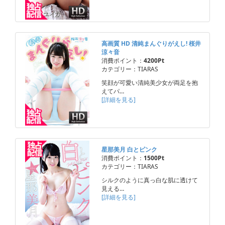
高画質 HD 清純まんぐりがえし! 桜井
涼々音
消費ポイント：
4200Pt
カテゴリー：TIARAS
笑顔が可愛い清純美少女が両足を抱
えてパ…
[詳細を見る]
星那美月 白とピンク
消費ポイント：
1500Pt
カテゴリー：TIARAS
シルクのように真っ白な肌に透けて
見える…
[詳細を見る]