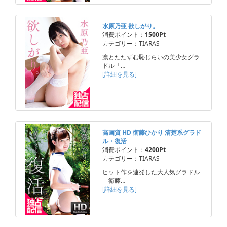
水原乃亜 欲しがり。
消費ポイント：
1500Pt
カテゴリー：TIARAS
凛とたたずむ恥じらいの美少女グラ
ドル「…
[詳細を見る]
高画質 HD 衛藤ひかり 清楚系グラド
ル・復活
消費ポイント：
4200Pt
カテゴリー：TIARAS
ヒット作を連発した大人気グラドル
「衛藤…
[詳細を見る]