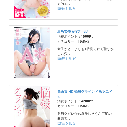
対的エ…
[詳細を見る]
星島茉優 A*(アナル)
消費ポイント：
1500Pt
カテゴリー：TIARAS
女子がどこよりも1番見られて恥ずか
しい穴…
[詳細を見る]
高画質 HD 悩殺グラインド 藍沢ユイ
カ
消費ポイント：
4200Pt
カテゴリー：TIARAS
激細クビレから爆発しそうな巨尻の
曲線美…
[詳細を見る]