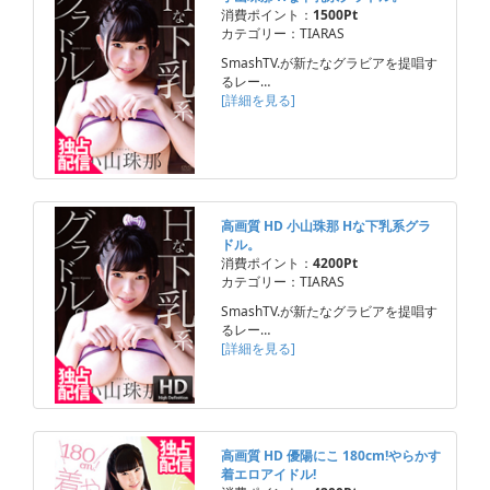
消費ポイント：
1500Pt
カテゴリー：TIARAS
SmashTV.が新たなグラビアを提唱す
るレー…
[詳細を見る]
高画質 HD 小山珠那 Hな下乳系グラ
ドル。
消費ポイント：
4200Pt
カテゴリー：TIARAS
SmashTV.が新たなグラビアを提唱す
るレー…
[詳細を見る]
高画質 HD 優陽にこ 180cm!やらかす
着エロアイドル!