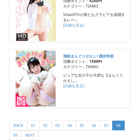
消費ポイント：
4200Pt
カテゴリー：TIARAS
SmashTV.が新たなグラビアを提唱す
るレー…
[詳細を見る]
清純まんぐりがえし! 酒井怜那
消費ポイント：
1500Pt
カテゴリー：TIARAS
ピュアな女の子が大胆な【まんぐり
がえし…
[詳細を見る]
(current)
BACK
01
02
03
04
05
06
07
08
09
NEXT