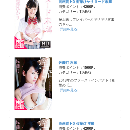
高画質 HD 衛藤ひかり ヌード未満
消費ポイント：
4200Pt
カテゴリー：TIARAS
極上癒しフレイバーとギリギリ露出
のギャ…
[詳細を見る]
佐藤灯 淫靡
消費ポイント：
1500Pt
カテゴリー：TIARAS
2018年のファーストインパクト！衝
撃の【…
[詳細を見る]
高画質 HD 佐藤灯 淫靡
消費ポイント：
4200Pt