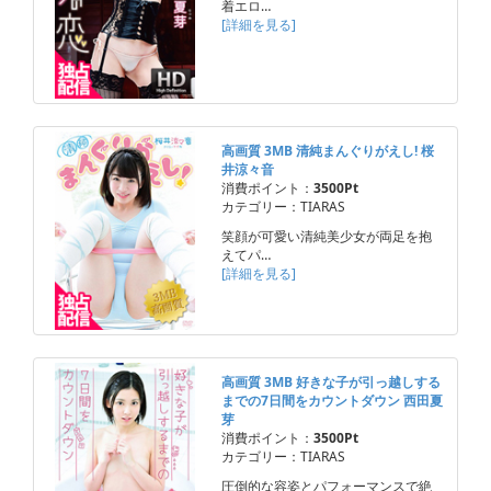
着エロ…
[詳細を見る]
高画質 3MB 清純まんぐりがえし! 桜
井涼々音
消費ポイント：
3500Pt
カテゴリー：TIARAS
笑顔が可愛い清純美少女が両足を抱
えてパ…
[詳細を見る]
高画質 3MB 好きな子が引っ越しする
までの7日間をカウントダウン 西田夏
芽
消費ポイント：
3500Pt
カテゴリー：TIARAS
圧倒的な容姿とパフォーマンスで絶