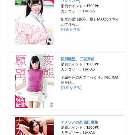
フレイバー)
消費ポイント：
1500Pt
カテゴリー：TIARAS
衝撃の復活以降、癒しMAXのスマイ
ルで僕ら…
[詳細を見る]
変態願望。 三花芽郁
消費ポイント：
1500Pt
カテゴリー：TIARAS
全編生音のみでじっくりと内なる欲
望を晒…
[詳細を見る]
ナナツメの恋 西田夏芽
消費ポイント：
1500Pt
カテゴリー：TIARAS