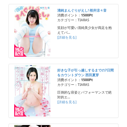
清純まんぐりがえし! 桜井涼々音
消費ポイント：
1500Pt
カテゴリー：TIARAS
笑顔が可愛い清純美少女が両足を抱
えてパ…
[詳細を見る]
好きな子が引っ越しするまでの7日間
をカウントダウン 西田夏芽
消費ポイント：
1500Pt
カテゴリー：TIARAS
圧倒的な容姿とパフォーマンスで絶
対的エ…
[詳細を見る]