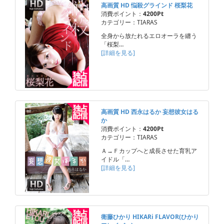
高画質 HD 悩殺グラインド 桜梨花
消費ポイント：
4200Pt
カテゴリー：TIARAS
全身から放たれるエロオーラを纏う
「桜梨…
[詳細を見る]
高画質 HD 西永はるか 妄想彼女はる
か
消費ポイント：
4200Pt
カテゴリー：TIARAS
Ａ→Ｆカップへと成長させた育乳ア
イドル「…
[詳細を見る]
衛藤ひかり HIKARi FLAVOR(ひかり