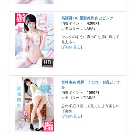
高画質 HD 星那美月 白とピンク
消費ポイント：
4200Pt
カテゴリー：TIARAS
シルクのように真っ白な肌に透けて
見える…
[詳細を見る]
宮崎南央 美脚・くびれ・お尻とアナ
ル
消費ポイント：
1500Pt
カテゴリー：TIARAS
思わず振り返って見てしまう美しい
【御御…
[詳細を見る]