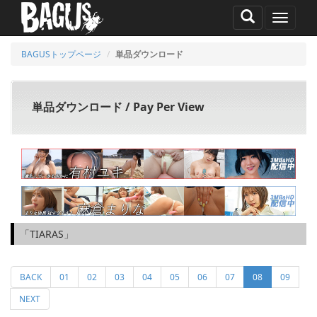
MENU
BAGUSトップページ
単品ダウンロード
単品ダウンロード / Pay Per View
「TIARAS」
(current)
BACK
01
02
03
04
05
06
07
08
09
NEXT