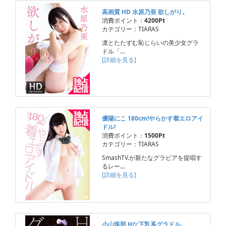
高画質 HD 水原乃亜 欲しがり。
消費ポイント：
4200Pt
カテゴリー：TIARAS
凛とたたずむ恥じらいの美少女グラ
ドル「…
[詳細を見る]
優陽にこ 180cm!やらかす着エロアイ
ドル!
消費ポイント：
1500Pt
カテゴリー：TIARAS
SmashTV.が新たなグラビアを提唱す
るレー…
[詳細を見る]
小山珠那 Hな下乳系グラドル。