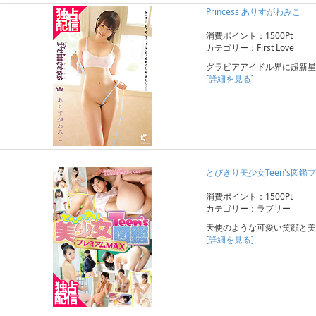
Princess ありすがわみこ
消費ポイント：1500Pt
カテゴリー：First Love
グラビアアイドル界に超新星誕
[詳細を見る]
とびきり美少女Teen's図鑑
消費ポイント：1500Pt
カテゴリー：ラブリー
天使のような可愛い笑顔と美
[詳細を見る]