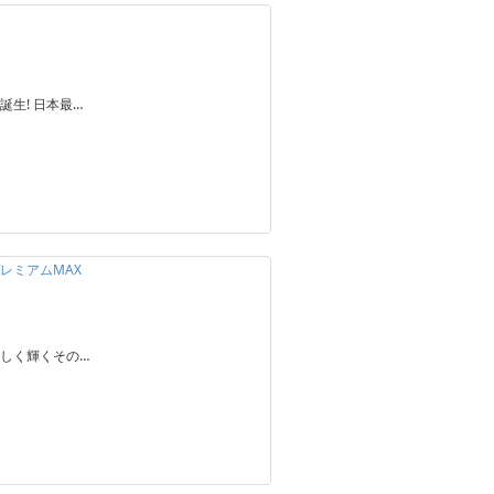
生! 日本最…
プレミアムMAX
しく輝くその…