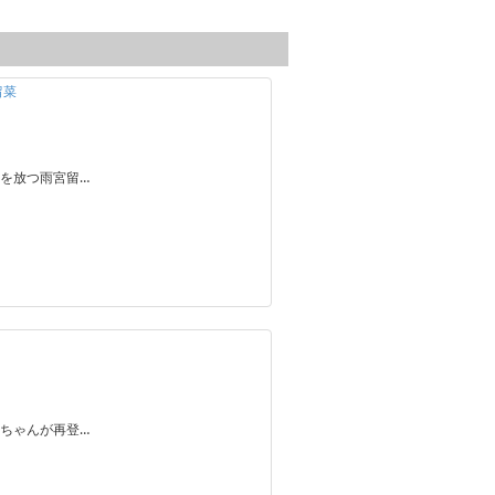
留菜
を放つ雨宮留…
ちゃんが再登…