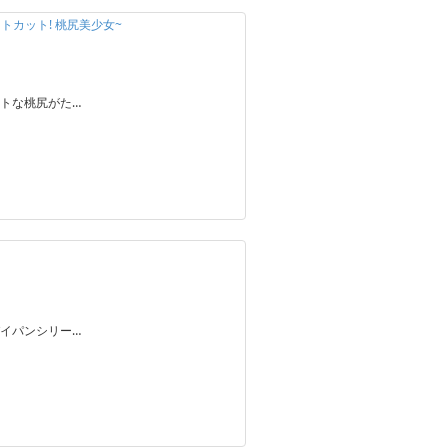
トカット! 桃尻美少女~
トな桃尻がた…
イパンシリー…