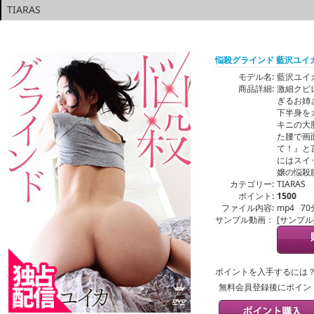
TIARAS
悩殺グラインド 藍沢ユイ
モデル名:
藍沢ユイ
商品詳細:
激細クビ
ぎるお姉
下半身を
キニの大
た腰で画
て！』と
にはスイ
嬢の悩殺
カテゴリー:
TIARAS
ポイント:
1500
ファイル内容:
mp4 70
サンプル動画：
[サンプ
ポイントを入手するには
無料会員登録後にポイン