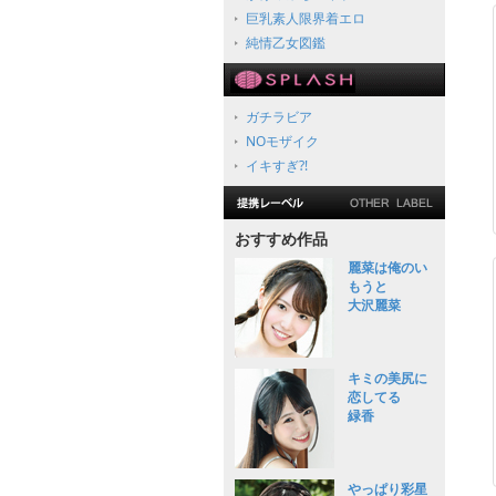
巨乳素人限界着エロ
純情乙女図鑑
ガチラビア
NOモザイク
イキすぎ?!
おすすめ作品
麗菜は俺のい
もうと
大沢麗菜
キミの美尻に
恋してる
緑香
やっぱり彩星