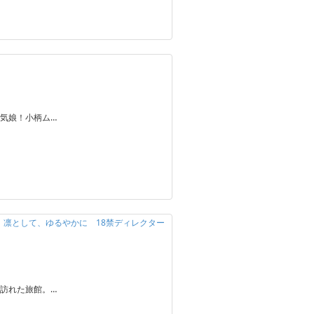
気娘！小柄ム…
定】凛として、ゆるやかに 18禁ディレクター
訪れた旅館。…