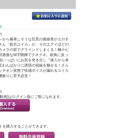
カ
カ
レから爆発しそうな巨尻の曲線美がエロす
さん「藍沢ユイカ」が、そのエグイほどの
カメラの前でグラインドしまくる！極小ビ
胆過激なM字開脚でクネクネ、鋭角に反っ
面いっぱいにお尻を突き出し『後ろから来
言わんばかりに誘惑の視線を魅せる！さら
ッチオン状態で快感ボイスが漏れるユイカ
腰振りに昇天必至！
分
ル動画]はログイン後にご覧になれます。
？
トを購入することができます。