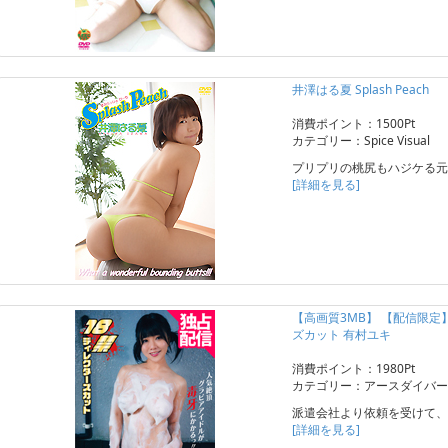
井澤はる夏 Splash Peach
消費ポイント：1500Pt
カテゴリー：Spice Visual
プリプリの桃尻もハジケる元
[詳細を見る]
【高画質3MB】 【配信限
ズカット 有村ユキ
消費ポイント：1980Pt
カテゴリー：アースダイバー
派遣会社より依頼を受けて、
[詳細を見る]