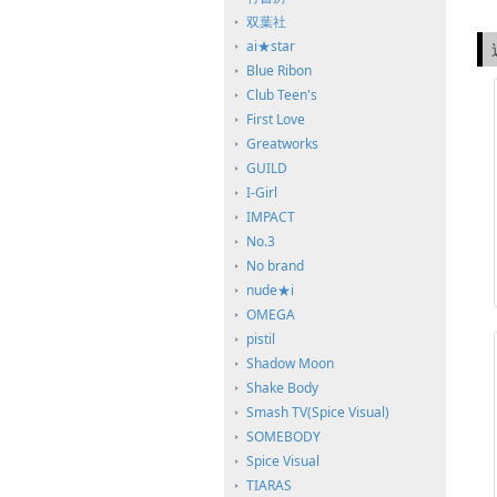
双葉社
ai★star
Blue Ribon
Club Teen's
First Love
Greatworks
GUILD
I-Girl
IMPACT
No.3
No brand
nude★i
OMEGA
pistil
Shadow Moon
Shake Body
Smash TV(Spice Visual)
SOMEBODY
Spice Visual
TIARAS