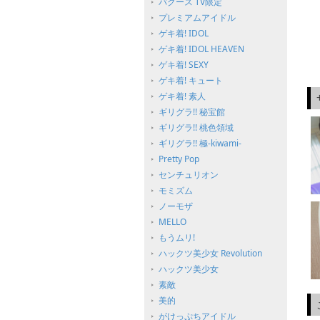
バグース TV限定
プレミアムアイドル
ゲキ着! IDOL
ゲキ着! IDOL HEAVEN
ゲキ着! SEXY
ゲキ着! キュート
ゲキ着! 素人
ギリグラ!! 秘宝館
ギリグラ!! 桃色領域
ギリグラ!! 極-kiwami-
Pretty Pop
センチュリオン
モミズム
ノーモザ
MELLO
もうムリ!
ハックツ美少女 Revolution
ハックツ美少女
素敵
美的
がけっぷちアイドル