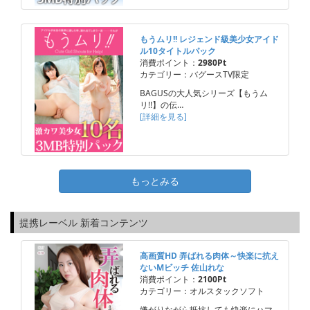
もうムリ!! レジェンド級美少女アイド
ル10タイトルパック
消費ポイント：
2980Pt
カテゴリー：バグースTV限定
BAGUSの大人気シリーズ【もうム
リ!!】の伝…
[詳細を見る]
もっとみる
提携レーベル 新着コンテンツ
高画質HD 弄ばれる肉体～快楽に抗え
ないMビッチ 佐山れな
消費ポイント：
2100Pt
カテゴリー：オルスタックソフト
嫌がりながら抵抗しても快楽にハマ