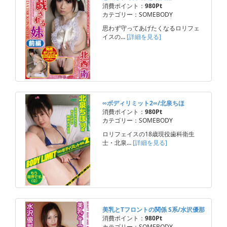
消費ポイント：
980Pt
カテゴリー：SOMEBODY
思わず守ってあげたくなるロリフェ
イスの…
[詳細を見る]
∞ボディリミット2∞/北泉ちほ
消費ポイント：
980Pt
カテゴリー：SOMEBODY
ロリフェイスの18歳現役歯科衛生
士・北泉…
[詳細を見る]
美乳とTフロントの関係 S系/水沢優那
消費ポイント：
980Pt
カテゴリー：SOMEBODY