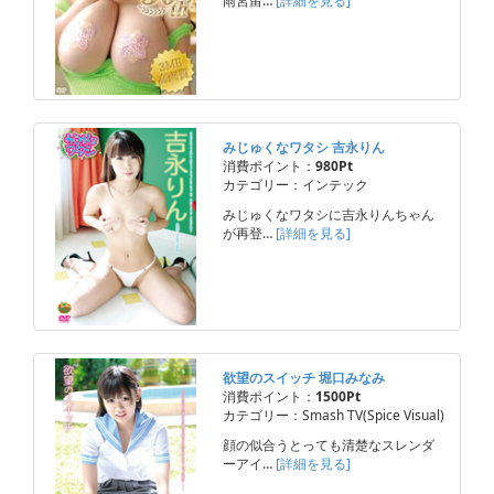
雨宮留…
[詳細を見る]
みじゅくなワタシ 吉永りん
消費ポイント：
980Pt
カテゴリー：インテック
みじゅくなワタシに吉永りんちゃん
が再登…
[詳細を見る]
欲望のスイッチ 堀口みなみ
消費ポイント：
1500Pt
カテゴリー：Smash TV(Spice Visual)
顔の似合うとっても清楚なスレンダ
ーアイ…
[詳細を見る]