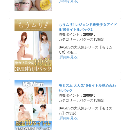
[詳細を見る]
もうムリ!! レジェンド級美少女アイド
ル10タイトルパック2
消費ポイント：
2980Pt
カテゴリー：バグースTV限定
BAGUSの大人気シリーズ【もうム
リ!!】の伝…
[詳細を見る]
モミズム 大人気10タイトル詰め合わ
せパック
消費ポイント：
2980Pt
カテゴリー：バグースTV限定
BAGUSの大人気シリーズ【モミズ
ム】の伝説…
[詳細を見る]