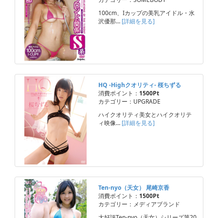
100cm、Iカップの美乳アイドル・水
沢優那…
[詳細を見る]
HQ -Highクオリティ- 桜ちずる
消費ポイント：
1500Pt
カテゴリー：UPGRADE
ハイクオリティ美女とハイクオリテ
ィ映像…
[詳細を見る]
Ten-nyo（天女） 尾崎京香
消費ポイント：
1500Pt
カテゴリー：メディアブランド
大好評Ten-nyo（天女）シリーズ第20