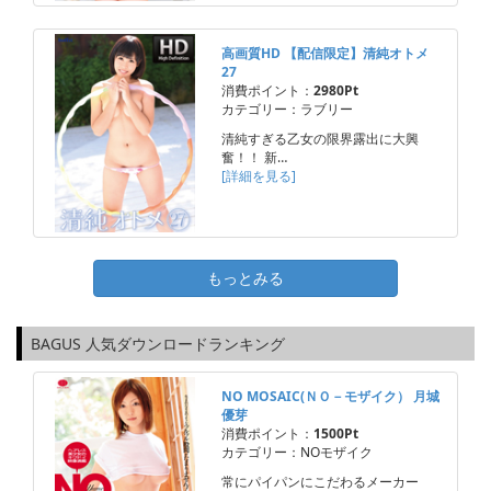
高画質HD 【配信限定】清純オトメ
27
消費ポイント：
2980Pt
カテゴリー：ラブリー
清純すぎる乙女の限界露出に大興
奮！！ 新…
[詳細を見る]
もっとみる
BAGUS 人気ダウンロードランキング
NO MOSAIC(ＮＯ－モザイク） 月城
優芽
消費ポイント：
1500Pt
カテゴリー：NOモザイク
常にパイパンにこだわるメーカー