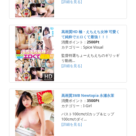
[詳細を見る]
高画質HD 極・えちえち女神 可愛く
て純粋でエロくて最強！！！
消費ポイント：
2500Pt
カテゴリー：Spice Visual
監督特選ちょーえちえちのギリッギ
リ動画…
[詳細を見る]
高画質3MB Newtopia 永瀬永茉
消費ポイント：
3500Pt
カテゴリー：I-Girl
バスト100cmのIカップ＆ヒップ
100cmのダイ…
[詳細を見る]