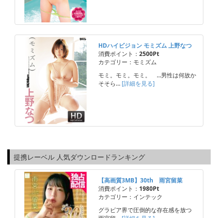
HDハイビジョン モミズム 上野なつ
消費ポイント：
2500Pt
カテゴリー：モミズム
モミ。モミ。モミ。 …男性は何故か
そそら…
[詳細を見る]
提携レーベル 人気ダウンロードランキング
【高画質3MB】30th 雨宮留菜
消費ポイント：
1980Pt
カテゴリー：インテック
グラビア界で圧倒的な存在感を放つ