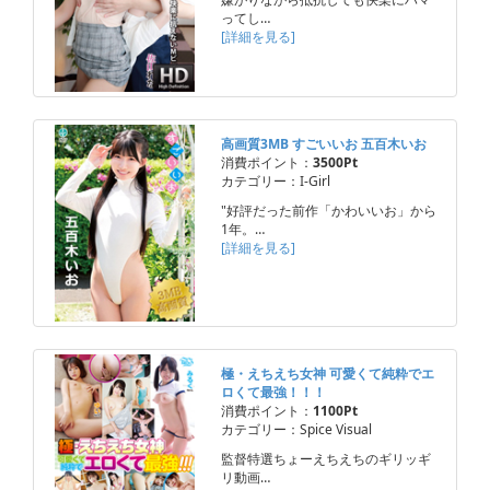
ってし…
[詳細を見る]
高画質3MB すごいいお 五百木いお
消費ポイント：
3500Pt
カテゴリー：I-Girl
"好評だった前作「かわいいお」から
1年。…
[詳細を見る]
極・えちえち女神 可愛くて純粋でエ
ロくて最強！！！
消費ポイント：
1100Pt
カテゴリー：Spice Visual
監督特選ちょーえちえちのギリッギ
リ動画…