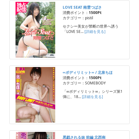
LOVE SEAT 南雲つばさ
消費ポイント：
1500Pt
カテゴリー：pistil
セクシー美女が禁断の世界へ誘う
「LOVE SE…
[詳細を見る]
∞ボディリミット∞ / 北泉ちほ
消費ポイント：
1500Pt
カテゴリー：SOMEBODY
「∞ボディリミット∞」シリーズ第1
弾に、18…
[詳細を見る]
悪戯される妹 前編 北西南