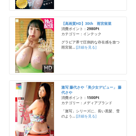
【高画質HD】30th 雨宮留菜
消費ポイント：
2980Pt
カテゴリー：インテック
グラビア界で圧倒的な存在感を放つ
雨宮留…
[詳細を見る]
激写 藤代さや「美少女デビュー」 藤
代さや
消費ポイント：
1500Pt
カテゴリー：メディアブランド
「激写」シリーズに、長い黒髪、雪
のよう…
[詳細を見る]