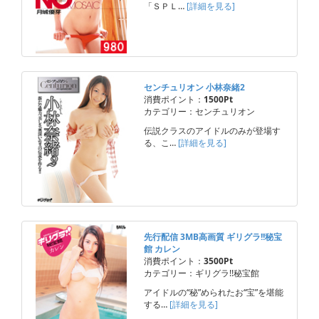
「ＳＰＬ…
[詳細を見る]
センチュリオン 小林奈緒2
消費ポイント：
1500Pt
カテゴリー：センチュリオン
伝説クラスのアイドルのみが登場す
る、こ…
[詳細を見る]
先行配信 3MB高画質 ギリグラ!!秘宝
館 カレン
消費ポイント：
3500Pt
カテゴリー：ギリグラ!!秘宝館
アイドルの“秘”められたお“宝”を堪能
する…
[詳細を見る]