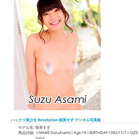
ハックツ美少女 Revolution 朝美すず デジタル写真集
モデル名:
朝美すず
商品詳細:
☆NAME:SuzuAsami☆Age:19☆BIRTHDAY:1992/11/7☆SIZE:T
suzu/