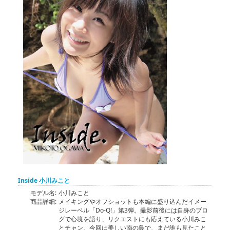
Inside 小川みこと
モデル名:
小川みこと
商品詳細:
メイキングやオフショットも本編に盛り込んだイメー
ジレーベル「Do-Q!」第3弾。撮影前後には自身のブロ
グで心境を語り、リクエストにも応えている小川みこ
とチャン。今回は美しい南の島で、まだ誰も見たこと