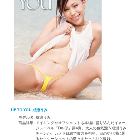
UP TO YOU 成瀬うみ
モデル名:
成瀬うみ
商品詳細:
メイキングやオフショットも本編に盛り込んだイメー
ジレーベル「Do-Q!」第4弾。大人の色気漂う成瀬うみ
チャンが、カメラ目線で貴方を挑発。目のやり場に困
るセクシーショットの数々をたっぷりと収録。