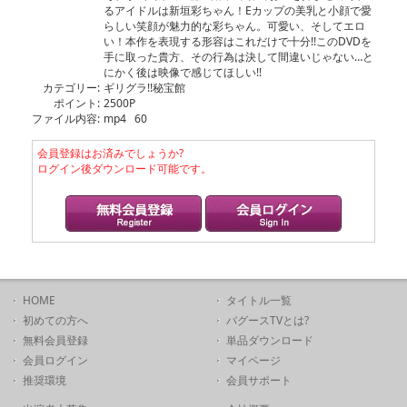
るアイドルは新垣彩ちゃん！Eカップの美乳と小顔で愛
らしい笑顔が魅力的な彩ちゃん。可愛い、そしてエロ
い！本作を表現する形容はこれだけで十分!!このDVDを
手に取った貴方、その行為は決して間違いじゃない…と
にかく後は映像で感じてほしい!!
カテゴリー:
ギリグラ!!秘宝館
ポイント:
2500P
ファイル内容:
mp4 60
会員登録はお済みでしょうか?
ログイン後ダウンロード可能です。
HOME
タイトル一覧
初めての方へ
バグースTVとは?
無料会員登録
単品ダウンロード
会員ログイン
マイページ
推奨環境
会員サポート