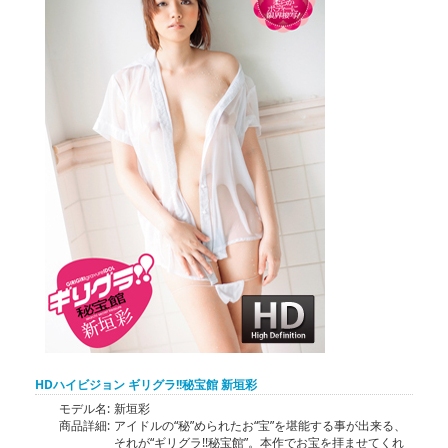
HDハイビジョン ギリグラ!!秘宝館 新垣彩
モデル名:
新垣彩
商品詳細:
アイドルの“秘”められたお“宝”を堪能する事が出来る、
それが“ギリグラ!!秘宝館”。本作でお宝を拝ませてくれ