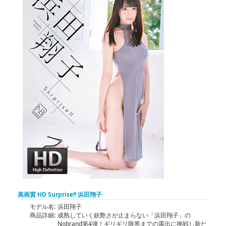
高画質 HD Surprise!! 浜田翔子
モデル名:
浜田翔子
商品詳細:
成熟していく妖艶さが止まらない「浜田翔子」の
Nobrand第4弾！ギリギリ限界までの露出に挑戦し新た