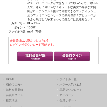
のスーパーハイレグが大きなHIPに食い込んで、食い込
んで、さらに食い込む！キュートな美女の見事な大開
脚がローアングル＆接写で堪能できるフェティッシュ
且つフェミニンなシリーズの最高傑作！デビュー作か
らぶっ飛ばした宇未ちゃんの処女作は見逃せない！
カテゴリー:
Blue Ribon
ポイント:
1500P
ファイル内容:
mp4 70分
会員登録はお済みでしょうか?
ログイン後ダウンロード可能です。
HOME
タイトル一覧
初めての方へ
バグースTVとは?
無料会員登録
単品ダウンロード
会員ログイン
マイページ
推奨環境
会員サポート