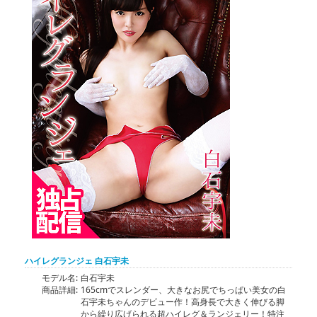
ハイレグランジェ 白石宇未
モデル名:
白石宇未
商品詳細:
165cmでスレンダー、大きなお尻でちっぱい美女の白
石宇未ちゃんのデビュー作！高身長で大きく伸びる脚
から繰り広げられる超ハイレグ＆ランジェリー！特注