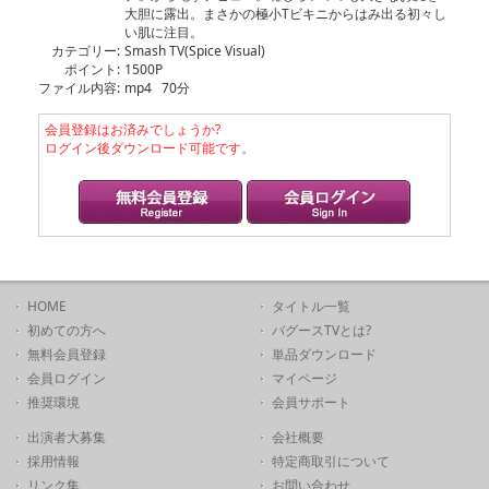
大胆に露出。まさかの極小Tビキニからはみ出る初々し
い肌に注目。
カテゴリー:
Smash TV(Spice Visual)
ポイント:
1500P
ファイル内容:
mp4 70分
会員登録はお済みでしょうか?
ログイン後ダウンロード可能です。
HOME
タイトル一覧
初めての方へ
バグースTVとは?
無料会員登録
単品ダウンロード
会員ログイン
マイページ
推奨環境
会員サポート
出演者大募集
会社概要
採用情報
特定商取引について
リンク集
お問い合わせ