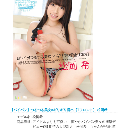
【パイパン】つるつる美女×ギリギリ露出【Tフロント】 松岡希
モデル名:
松岡希
商品詳細:
アイドルよりも可愛い― 爽やかパイパン美女の衝撃デ
ビュー作!! 期待の大型新人「松岡希」ちゃんが登場! 超