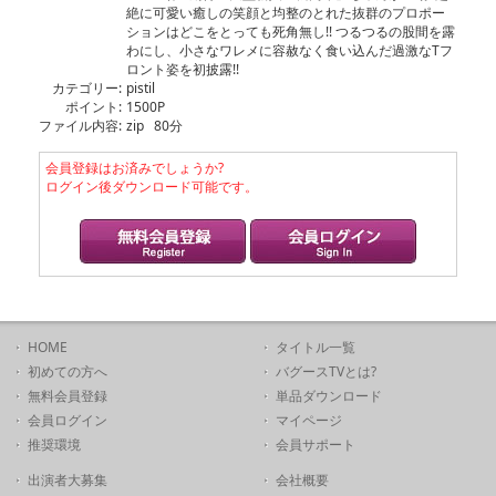
絶に可愛い癒しの笑顔と均整のとれた抜群のプロポー
ションはどこをとっても死角無し!! つるつるの股間を露
わにし、小さなワレメに容赦なく食い込んだ過激なTフ
ロント姿を初披露!!
カテゴリー:
pistil
ポイント:
1500P
ファイル内容:
zip 80分
会員登録はお済みでしょうか?
ログイン後ダウンロード可能です。
HOME
タイトル一覧
初めての方へ
バグースTVとは?
無料会員登録
単品ダウンロード
会員ログイン
マイページ
推奨環境
会員サポート
出演者大募集
会社概要