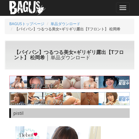
MENU
BAGUSトップページ
単品ダウンロード
【パイパン】つるつる美女×ギリギリ露出【Tフロント】 松岡希
【パイパン】つるつる美女×ギリギリ露出【Tフロ
ント】 松岡希
│ 単品ダウンロード
pistil