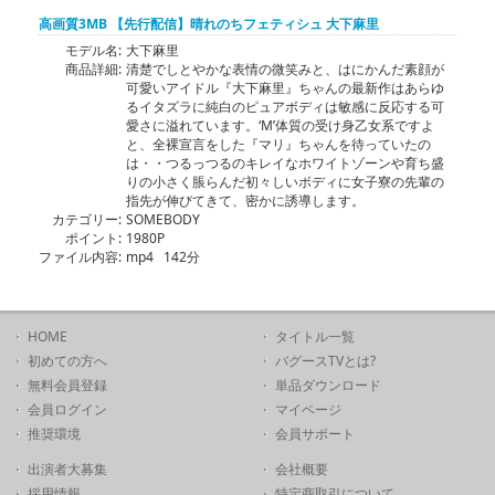
高画質3MB 【先行配信】晴れのちフェティシュ 大下麻里
モデル名:
大下麻里
商品詳細:
清楚でしとやかな表情の微笑みと、はにかんだ素顔が
可愛いアイドル『大下麻里』ちゃんの最新作はあらゆ
るイタズラに純白のピュアボディは敏感に反応する可
愛さに溢れています。‘M’体質の受け身乙女系ですよ
と、全裸宣言をした『マリ』ちゃんを待っていたの
は・・つるっつるのキレイなホワイトゾーンや育ち盛
りの小さく脹らんだ初々しいボディに女子寮の先輩の
指先が伸びてきて、密かに誘導します。
カテゴリー:
SOMEBODY
ポイント:
1980P
ファイル内容:
mp4 142分
HOME
タイトル一覧
初めての方へ
バグースTVとは?
無料会員登録
単品ダウンロード
会員ログイン
マイページ
推奨環境
会員サポート
出演者大募集
会社概要
採用情報
特定商取引について