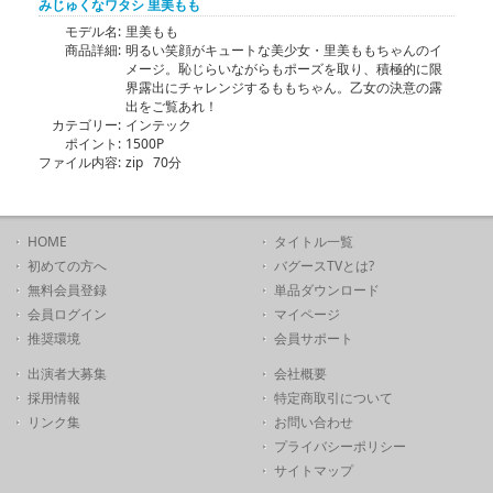
みじゅくなワタシ 里美もも
モデル名:
里美もも
商品詳細:
明るい笑顔がキュートな美少女・里美ももちゃんのイ
メージ。恥じらいながらもポーズを取り、積極的に限
界露出にチャレンジするももちゃん。乙女の決意の露
出をご覧あれ！
カテゴリー:
インテック
ポイント:
1500P
ファイル内容:
zip 70分
HOME
タイトル一覧
初めての方へ
バグースTVとは?
無料会員登録
単品ダウンロード
会員ログイン
マイページ
推奨環境
会員サポート
出演者大募集
会社概要
採用情報
特定商取引について
リンク集
お問い合わせ
プライバシーポリシー
サイトマップ