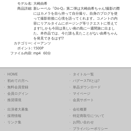
モデル名:
大崎由希
商品詳細:
新レーベル『Do-Q』第二弾は大崎由希ちゃん!撮影の際
にはカメラを自ら持って自分撮り。自身のブログを使
って撮影前後に心境を語ってくれます。コメントの内
容にリアルタイムにポージング等リクエストに答えて
ます!しかも今回は美しい南の島に一週間旅に出まし
た。本作品では、今だ誰も見たことがない由希ちゃん
を発見できるはず!?
カテゴリー:
イーアンツ
ポイント:
1500P
ファイル内容:
mp4 60分
HOME
タイトル一覧
初めての方へ
バグースTVとは?
無料会員登録
単品ダウンロード
会員ログイン
マイページ
推奨環境
会員サポート
出演者大募集
会社概要
採用情報
特定商取引について
リンク集
お問い合わせ
プライバシーポリシー