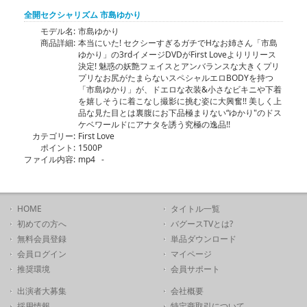
全開セクシャリズム 市島ゆかり
モデル名:
市島ゆかり
商品詳細:
本当にいた! セクシーすぎるガチでHなお姉さん「市島
ゆかり」の3rdイメージDVDがFirst Loveよりリリース
決定! 魅惑の妖艶フェイスとアンバランスな大きくプリ
プリなお尻がたまらないスペシャルエロBODYを持つ
「市島ゆかり」が、ドエロな衣装&小さなビキニや下着
を嬉しそうに着こなし撮影に挑む姿に大興奮!! 美しく上
品な見た目とは裏腹にお下品極まりない“ゆかり"のドス
ケベワールドにアナタを誘う究極の逸品!!
カテゴリー:
First Love
ポイント:
1500P
ファイル内容:
mp4 -
HOME
タイトル一覧
初めての方へ
バグースTVとは?
無料会員登録
単品ダウンロード
会員ログイン
マイページ
推奨環境
会員サポート
出演者大募集
会社概要
採用情報
特定商取引について