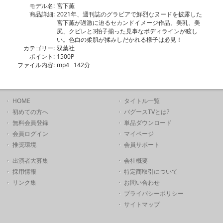
モデル名:
宮下薫
商品詳細:
2021年、週刊誌のグラビアで鮮烈なヌードを披露した
宮下薫が過激に迫るセカンドイメージ作品。美乳、美
尻、クビレと3拍子揃った見事なボディラインが眩し
い。色白の柔肌が揉みしだかれる様子は必見！
カテゴリー:
双葉社
ポイント:
1500P
ファイル内容:
mp4 142分
HOME
タイトル一覧
初めての方へ
バグースTVとは?
無料会員登録
単品ダウンロード
会員ログイン
マイページ
推奨環境
会員サポート
出演者大募集
会社概要
採用情報
特定商取引について
リンク集
お問い合わせ
プライバシーポリシー
サイトマップ