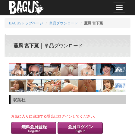
MENU
BAGUSトップページ
単品ダウンロード
薫風 宮下薫
薫風 宮下薫
│ 単品ダウンロード
双葉社
お気に入りに追加する場合はログインしてください。