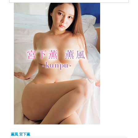
薫風 宮下薫