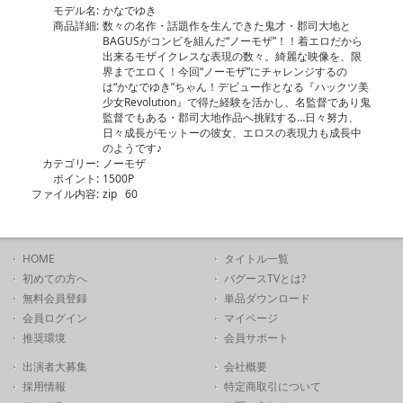
モデル名:
かなでゆき
商品詳細:
数々の名作・話題作を生んできた鬼才・郡司大地と
BAGUSがコンビを組んだ“ノーモザ”！！着エロだから
出来るモザイクレスな表現の数々。綺麗な映像を、限
界までエロく！今回“ノーモザ”にチャレンジするの
は“かなでゆき”ちゃん！デビュー作となる『ハックツ美
少女Revolution』で得た経験を活かし、名監督であり鬼
監督でもある・郡司大地作品へ挑戦する…日々努力、
日々成長がモットーの彼女、エロスの表現力も成長中
のようです♪
カテゴリー:
ノーモザ
ポイント:
1500P
ファイル内容:
zip 60
HOME
タイトル一覧
初めての方へ
バグースTVとは?
無料会員登録
単品ダウンロード
会員ログイン
マイページ
推奨環境
会員サポート
出演者大募集
会社概要
採用情報
特定商取引について