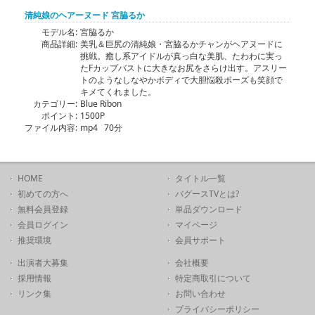
清純娘のヘアーヌード 宮脇るか
モデル名:
宮脇るか
商品詳細:
美乳＆巨尻の清純娘・宮脇るかチャンがヘアヌードに
挑戦。癒し系アイドルが真っ白な美肌、たわわに実っ
たFカップバストに大きなお尻をさらけ出す。アスリー
トのようなしなやかボディで大胆悩殺ポーズも笑顔で
キメてくれました。
カテゴリー:
Blue Ribon
ポイント:
1500P
ファイル内容:
mp4 70分
HOME
タイトル一覧
初めての方へ
バグースTVとは?
無料会員登録
単品ダウンロード
会員ログイン
マイページ
推奨環境
会員サポート
出演者大募集
会社概要
採用情報
特定商取引について
リンク集
お問い合わせ
プライバシーポリシー