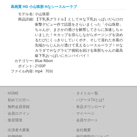
高画質 HD 小山珠那 Hなシースルーラブ
モデル名:
小山珠那
商品詳細:
【下乳系グラドル】としてＨな下乳おっぱいだらけの
衝撃デビュー作で話題をさらいまくった「小山珠那」
ちゃんが、まさかの透けを解禁してさらに加速しちゃ
いました！Ｈカップを揺らしながらポージングを決め
るたびにくっきりしていくポチ、そして濡れた水着の
先端からじんわり透けて見えるシースルーラブ！Ｈな
カラダでＨなグラビア挑戦を続ける珠那ちゃんの最高
級下乳おっぱいにカンパイパイ！
カテゴリー:
Blue Ribon
ポイント:
2100P
ファイル内容:
mp4 70分
HOME
タイトル一覧
初めての方へ
バグースTVとは?
無料会員登録
単品ダウンロード
会員ログイン
マイページ
推奨環境
会員サポート
出演者大募集
会社概要
採用情報
特定商取引について