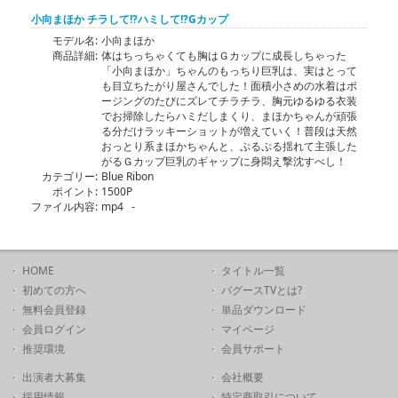
小向まほか チラして!?ハミして!?Gカップ
モデル名:
小向まほか
商品詳細:
体はちっちゃくても胸はＧカップに成長しちゃった
「小向まほか」ちゃんのもっちり巨乳は、実はとって
も目立ちたがり屋さんでした！面積小さめの水着はポ
ージングのたびにズレてチラチラ、胸元ゆるゆる衣装
でお掃除したらハミだしまくり、まほかちゃんが頑張
る分だけラッキーショットが増えていく！普段は天然
おっとり系まほかちゃんと、ぷるぷる揺れて主張した
がるＧカップ巨乳のギャップに身悶え撃沈すべし！
カテゴリー:
Blue Ribon
ポイント:
1500P
ファイル内容:
mp4 -
HOME
タイトル一覧
初めての方へ
バグースTVとは?
無料会員登録
単品ダウンロード
会員ログイン
マイページ
推奨環境
会員サポート
出演者大募集
会社概要
採用情報
特定商取引について