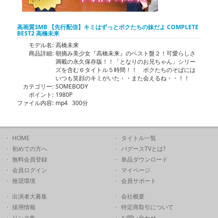
高画質3MB 【先行配信】キミはずっとボクたちの妹だよ COMPLETE
BEST2 高橋未来
モデル名:
高橋未来
商品詳細:
朝摘み美少女『高橋未来』のベスト盤２！可愛らしさ
満載の永久保存版！！「となりのお兄ちゃん」シリー
ズを含む６タイトル５時間！！ ボクたちのそばには
いつも笑顔のキミがいた・・また会えるね・・！！
カテゴリー:
SOMEBODY
ポイント:
1980P
ファイル内容:
mp4 300分
HOME
タイトル一覧
初めての方へ
バグースTVとは?
無料会員登録
単品ダウンロード
会員ログイン
マイページ
推奨環境
会員サポート
出演者大募集
会社概要
採用情報
特定商取引について
リンク集
お問い合わせ